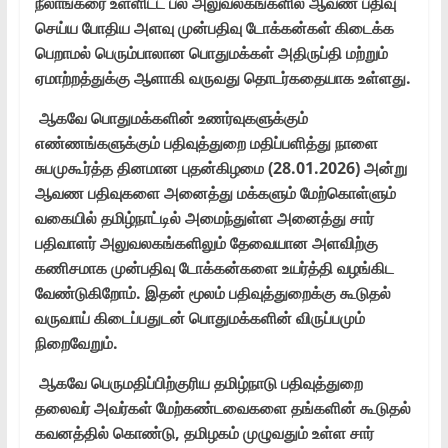
நீலாங்கரை உள்ளிட்ட பல அலுவலகங்களில் ஆவண பதிவு
செய்ய போதிய அளவு முன்பதிவு டோக்கன்கள் கிடைக்க
பெறாமல் பெரும்பாலான பொதுமக்கள் அதிருப்தி மற்றும்
ஏமாற்றத்துக்கு ஆளாகி வருவது தொடர்கதையாக உள்ளது.
ஆகவே பொதுமக்களின் உணர்வுகளுக்கும்
எண்ணங்களுக்கும் பதிவுத்துறை மதிப்பளித்து நாளை
சுபமுகூர்த்த தினமான புதன்கிழமை (28.01.2026) அன்று
ஆவண பதிவுகளை அனைத்து மக்களும் மேற்கொள்ளும்
வகையில் தமிழ்நாட்டில் அமைந்துள்ள அனைத்து சார்
பதிவாளர் அலுவலகங்களிலும் தேவையான அளவிற்கு
கணிசமாக முன்பதிவு டோக்கன்களை உயர்த்தி வழங்கிட
வேண்டுகிறோம். இதன் மூலம் பதிவுத்துறைக்கு கூடுதல்
வருவாய் கிடைப்பதுடன் பொதுமக்களின் விருப்பமும்
நிறைவேறும்.
ஆகவே பெருமதிப்பிற்குரிய தமிழ்நாடு பதிவுத்துறை
தலைவர் அவர்கள் மேற்கண்டவைகளை தங்களின் கூடுதல்
கவனத்தில் கொண்டு, தமிழகம் முழுவதும் உள்ள சார்