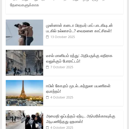
தேவைகளுக்காக
முன்னாள் கனடா பிரதமர் பாப் பாடகியுடன்
படகில் உல்லாசம்..? வைரலான காட்சிகள்!
13 October 2025
டீசல் மானியம் ரத்து: அதிபருக்கு எதிராக
வலுக்கும் போராட்டம்!
7 October 2025
ஈபிள் கோபுரம் மூடல்..சுற்றுலா பயணிகள்
ஏமாற்றம்!
4 October 2025
அமைதி ஒப்பந்தம் ஏற்பு.. அமெரிக்காவுக்கு
அடிபணிந்தது ஹமாஸ்!
4 October 2025