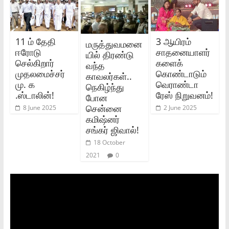
11 ம் தேதி
3 ஆயிரம்
மருத்துவமனை
ஈரோடு
சாதனையாளர்
யில் திரண்டு
செல்கிறார்
களைக்
வந்த
முதலமைச்சர்
கொண்டாடும்
காவலர்கள்..
மு. க
வெராண்டா
நெகிழ்ந்து
.ஸ்டாலின்!
ரேஸ் நிறுவனம்!
போன
சென்னை
8 June 2025
2 June 2025
கமிஷ்னர்
சங்கர் ஜிவால்!
18 October
2021
0