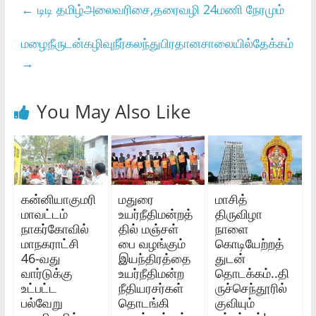
←
டிடி தமிழ்அலைவரிசை,தரைவழி 24மணி நேரமும்
மழைநீருடன்கழிவுநீர்கலந்துபிரதானசாலையில்தேக்கம்
→
You May Also Like
கன்னியாகுமரி
மதுரை
மாசித்
மாவட்டம்
உயர்நீதிமன்றத்
திருவிழா
நாகர்கோவில்
தில் மஞ்சள்
நாளை
மாநகராட்சி
பை வழங்கும்
கொடியேற்றத்
46-வது
இயந்திரத்தை
துடன்
வார்டுக்கு
உயர்நீதிமன்ற
தொடக்கம்..தி
உட்பட்ட
நீதியரசர்கள்
ருச்செந்தூரில்
பல்வேறு
தொடங்கி
குவியும்