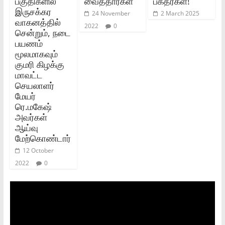
பகுதிகளில்
வைத்தார்கள்
பக்தர்கள்!
இருசக்கர
24 November
2 March 2025
வாகனத்தில்
2022
0
சென்றும், நடை
பயணம்
மூலமாகவும்
குமரி கிழக்கு
மாவட்ட
செயலாளர்
மேயர்
ரெ.மகேஷ்
அவர்கள்
ஆய்வு
மேற்கொண்டார்
12 October
2022
0