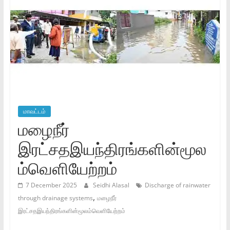
மாவட்டம்
மழைநீர்
இரட்சதஇயந்திரங்களின்மூல
ம்வெளியேற்றம்
7 December 2025
Seidhi Alasal
Discharge of rainwater
,
through drainage systems
மழைநீர்
இரட்சதஇயந்திரங்களின்மூலம்வெளியேற்றம்