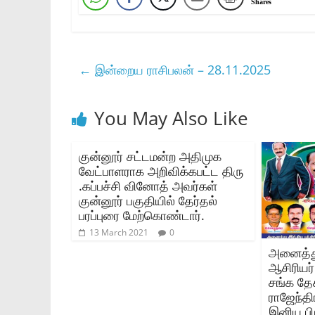
Shares
←
இன்றைய ராசிபலன் – 28.11.2025
You May Also Like
குன்னூர் சட்டமன்ற அதிமுக
வேட்பாளராக அறிவிக்கபட்ட திரு
.கப்பச்சி வினோத் அவர்கள்
குன்னூர் பகுதியில் தேர்தல்
பரப்புரை மேற்கொண்டார்.
13 March 2021
0
அனைத்து
ஆசிரியர்
சங்க தே
ராஜேந்த
இனிய பிற