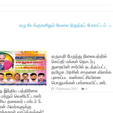
ஏழு கிடங்குகளிலும் வேலை நிறுத்தப் போராட்டம்
→
தருமபுரி பேருந்து நிலையத்தில்‌
செய்தி மக்கள்‌ தொடர்பு
துறையின்‌ சார்பில்‌ நடத்தப்பட்ட
தமிழக அரசின்‌ சாதனை விளக்க
புகைப்பட கண்காட்சியினை
பொதுமக்கள்‌ பார்வையிட்டனர்‌.
19 January 2021
0
 இந்திய பத்திரிகை
 மற்றும் வெளியீட்டாளர்
சிய தலைவர் டாக்டர் S.
ிரன் அவர்களுக்கு
ந்தநாள் வாழ்த்துக்கள்!