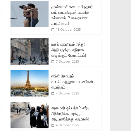
முன்னாள் கனடா பிரதமர்
பாப் பாடகியுடன் படகில்
உல்லாசம்..? வைரலான
காட்சிகள்!
13 October 2025
டீசல் மானியம் ரத்து:
அதிபருக்கு எதிராக
வலுக்கும் போராட்டம்!
7 October 2025
ஈபிள் கோபுரம்
மூடல்..சுற்றுலா பயணிகள்
ஏமாற்றம்!
4 October 2025
அமைதி ஒப்பந்தம் ஏற்பு..
அமெரிக்காவுக்கு
அடிபணிந்தது ஹமாஸ்!
4 October 2025