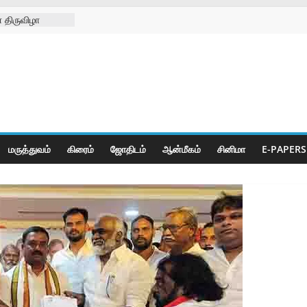
 திருவிழா
்ற
்கள் நல
ிலில்
றித்து
ெட் போட்டிகள்
மருத்துவம்
கிரைம்
ஜோ‌திட‌ம்
ஆன்மீகம்
சினிமா
E-PAPERS