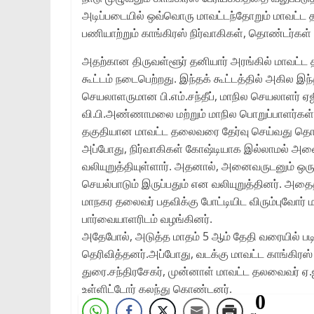
அடிப்படையில் ஒவ்வொரு மாவட்டந்தோறும் மாவட்
பணியாற்றும் காங்கிரஸ் நிர்வாகிகள், தொண்டர்கள் 
அதற்கான திருவள்ளூர் தனியார் அரங்கில் மாவட்ட 
கூட்டம் நடைபெற்றது. இந்தக் கூட்டத்தில் அகில இந
செயலாளருமான பி.எம்.சந்தீப், மாநில செயலாளர் ஏஜ
வி.பி.அண்ணாமலை மற்றும் மாநில பொறுப்பாளர்கள்
தகுதியான மாவட்ட தலைவரை தேர்வு செய்வது தொடர்ப
அப்போது, நிர்வாகிகள் கோஷ்டியாக இல்லாமல் அனை
வலியுறுத்தியுள்ளார். அதனால், அனைவருடனும் ஒர
செயல்பாடும் இருப்பதும் என வலியுறுத்தினர். அதைத
மாநகர தலைவர் பதவிக்கு போட்டியிட விரும்புவோர் மற
பார்வையாளரிடம் வழங்கினர்.
அதேபோல், அடுத்த மாதம் 5 ஆம் தேதி வரையில் பட
தெரிவித்தனர்.அப்போது, வடக்கு மாவட்ட காங்கிர
துரை.சந்திரசேகர், முன்னாள் மாவட்ட தலவைவர் ஏ.ஜி.ச
உள்ளிட்டோர் கலந்து கொண்டனர்.
0