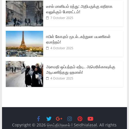
டீசல் மானியம் ரத்து: அதிபருக்கு எதிராக
வலுக்கும் போராட்டம்!
7 October 2025
ஈபிள் கோபுரம் மூடல்..சுற்றுலா பயணிகள்
ஏமாற்றம்!
4 October 2025
அமைதி ஒப்பந்தம் ஏற்பு.. அமெரிக்காவுக்கு
அடிபணிந்தது ஹமாஸ்!
4 October 2025
Copyright © 2026
செய்திஅலசல் l Seidhialasal
. All rights