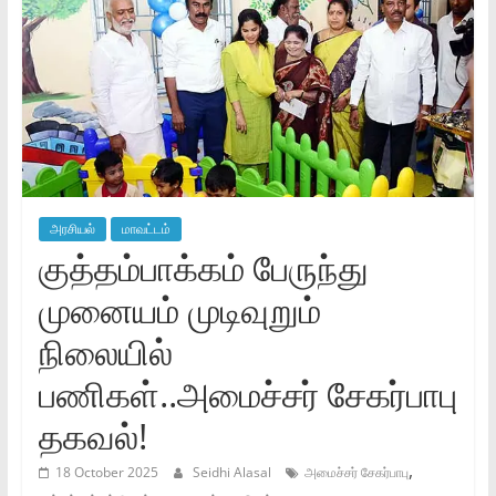
அரசியல்
மாவட்டம்
குத்தம்பாக்கம் பேருந்து
முனையம் முடிவுறும்
நிலையில்
பணிகள்..அமைச்சர் சேகர்பாபு
தகவல்!
,
18 October 2025
Seidhi Alasal
அமைச்சர் சேகர்பாபு