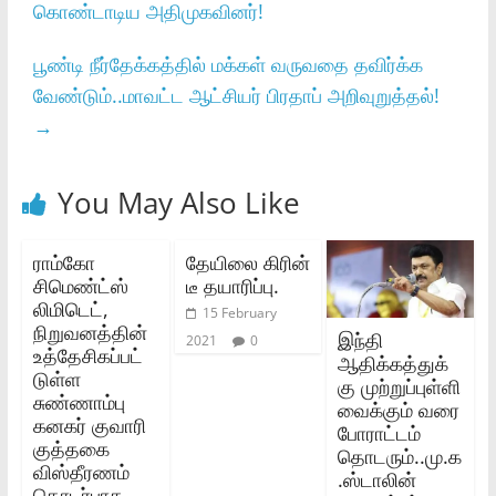
கொண்டாடிய அதிமுகவினர்!
பூண்டி நீர்தேக்கத்தில் மக்கள் வருவதை தவிர்க்க
வேண்டும்..மாவட்ட ஆட்சியர் பிரதாப் அறிவுறுத்தல்!
→
You May Also Like
ராம்கோ
தேயிலை கிரின்
சிமெண்ட்ஸ்‌
டீ தயாரிப்பு.
லிமிடெட்‌,
15 February
நிறுவனத்தின்‌
இந்தி
2021
0
உத்தேசிகப்பட்
ஆதிக்கத்துக்
டுள்ள
கு முற்றுப்புள்ளி
சுண்ணாம்பு
வைக்கும் வரை
கனகர்‌ குவாரி
போராட்டம்
குத்தகை
தொடரும்..மு.க
விஸ்தீரணம்‌
.ஸ்டாலின்
தொடர்பாக