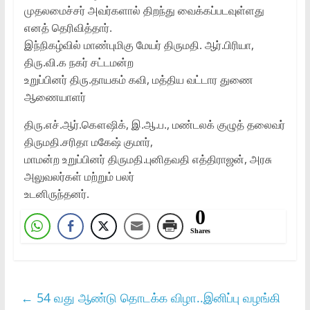
முதலமைச்சர் அவர்களால் திறந்து வைக்கப்படவுள்ளது
எனத் தெரிவித்தார்.
இந்நிகழ்வில் மாண்புமிகு மேயர் திருமதி. ஆர்.பிரியா,
திரு.வி.க நகர் சட்டமன்ற
உறுப்பினர் திரு.தாயகம் கவி, மத்திய வட்டார துணை
ஆணையாளர்
திரு.எச்.ஆர்.கௌஷிக், இ.ஆ.ப., மண்டலக் குழுத் தலைவர்
திருமதி.சரிதா மகேஷ் குமார்,
மாமன்ற உறுப்பினர் திருமதி.புனிதவதி எத்திராஜன், அரசு
அலுவலர்கள் மற்றும் பலர்
உடனிருந்தனர்.
0
Shares
←
54 வது ஆண்டு தொடக்க விழா..இனிப்பு வழங்கி