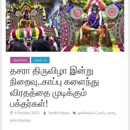
ஆன்மீகம்
மாவட்டம்
தசரா திருவிழா இன்று
நிறைவு..காப்பு களைந்து
விரதத்தை முடிக்கும்
பக்தர்கள்!
,
,
4 October 2025
Seidhi Alasal
குலசேகரன்பட்டினம்
தசரா
தசரா திருவிழா