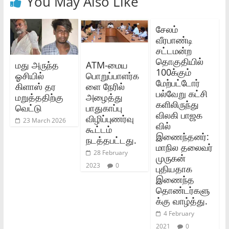
You May Also Like
சேலம்
வீரபாண்டி
சட்டமன்ற
தொகுதியில்
மது அருந்த
ATM-மைய
100க்கும்
ஓசியில்
பொறுப்பாளர்க
மேற்பட்டோர்
கிளாஸ் தர
ளை நேரில்
பல்வேறு கட்சி
மறுத்ததிற்கு
அழைத்து
களிலிருந்து
வெட்டு
பாதுகாப்பு
விலகி பாஜக
விழிப்புணர்வு
23 March 2026
வில்
கூட்டம்
இணைந்தனர்:
நடத்தபட்டது.
மாநில தலைவர்
28 February
முருகன்
2023
0
புதியதாக
இணைந்த
தொண்டர்களு
க்கு வாழ்த்து.
4 February
2021
0