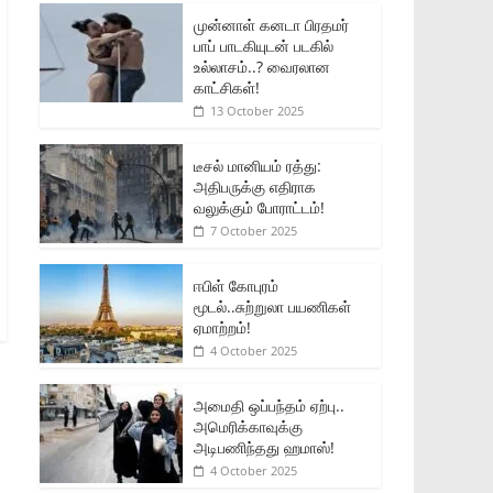
முன்னாள் கனடா பிரதமர்
பாப் பாடகியுடன் படகில்
உல்லாசம்..? வைரலான
காட்சிகள்!
13 October 2025
டீசல் மானியம் ரத்து:
அதிபருக்கு எதிராக
வலுக்கும் போராட்டம்!
7 October 2025
ஈபிள் கோபுரம்
மூடல்..சுற்றுலா பயணிகள்
ஏமாற்றம்!
4 October 2025
அமைதி ஒப்பந்தம் ஏற்பு..
அமெரிக்காவுக்கு
அடிபணிந்தது ஹமாஸ்!
4 October 2025