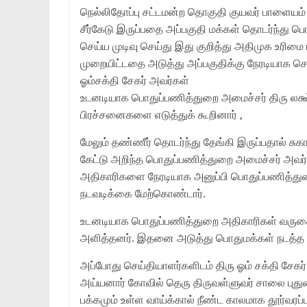
நெல்லிதோப்பு சட்டமன்ற தொகுதி குயவர் பாளையம் அ
சீர்கேடு இருப்பதை அப்பகுதி மக்கள் தொடர்ந்து ப
செய்ய முடிவு செய்து இது குறித்து அதிமுக உரிமை ம
முறையிட்டதை அடுத்து அப்பகுதிக்கு நேரடியாக சென
ஓம்சக்தி சேகர் அவர்கள்
உடனடியாக பொதுப்பணித்துறை அமைச்சர் திரு லக
பிரச்சனைகளை எடுத்துக் கூறினார் ,
மேலும் தண்ணீர் தொடர்ந்து தேங்கி இருப்பதால் சுகா
கேட்டு அறிந்த பொதுப்பணித்துறை அமைச்சர் அவர்க
அதிகாரிகளை நேரடியாக அனுப்பி பொதுப்பணித்துற
நடவடிக்கை மேற்கொண்டார்.
உடனடியாக பொதுப்பணித்துறை அதிகாரிகள் வருகை 
அளித்தனர். இதனை அடுத்து பொதுமக்கள் நடத்த வி
அப்போது செய்தியாளர்களிடம் திரு ஓம் சக்தி சேகர்
அய்யனார் கோவில் தெரு திருவள்ளுவர் சாலை புத
பக்கமும் உள்ள வாய்க்கால் நீண்ட காலமாக தூர்வரப்