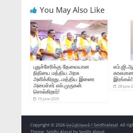
You May Also Like
புதுச்சேரிக்கு தேவையான
எம்.ஜி.
நிதியை மத்திய அரசு
காலமானார
அளிக்கிறது..மத்திய இணை
இரங்கல்!
அமைச்சர் எல்.முருகன்
28 June 
சொல்கிறார்!
10 June 2025
Copyright © 2026
செய்திஅலசல் l Seidhialasal
. All ri
Theme:
Seidhi Alasal
by Seidhi Alasal.