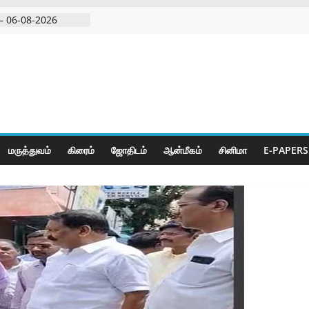
– 06-08-2026
 அதிரடி பேட்டிஒரு
குற்றவாளி, சார்பு
ல்நுட்பத்துடன்
பகுதியில்
மருத்துவம்
கிரைம்
ஜோ‌திட‌ம்
ஆன்மீகம்
சினிமா
E-PAPERS