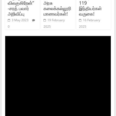
விலகுகிறேன்”
அரசு
119
-சரத் பவார்
கலைக்கல்லூரி
இந்தியர்கள்
அறிவிப்பு
மாணவர்கள்!
வருகை!
3 May 2023
19 February
16 February
0
2025
2025