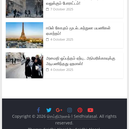
வலுக்கும் போராட்டம்!
7 October 2025
ஈபிள் கோபுரம் மூடல்..சுற்றுலா பயணிகள்
ஏமாற்றம்!
4 October 2025
அமைதி ஒப்பந்தம் ஏற்பு.. அமெரிக்காவுக்கு
அடிபணிந்தது ஹமாஸ்!
4 October 2025
Copyright © 2026
செய்திஅலசல் l Seidhialasal
. All rights
reserved.