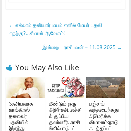
←
எல்லாம் தனியார் மயம் எனில் மேயர் பதவி
எதற்கு?…சீமான் ஆவேசம்!
இன்றைய ராசிபலன் – 11.08.2025
→
You May Also Like
தேசியவாத
மீண்டும் ஒரு
பஞ்சாப்
காங்கிரஸ்
அதிர்ச்சி..எச்சி
வந்தடைந்தது
தலைவர்
ல் துப்பிய
அமெரிக்க
பதவியில்
தண்ணீர்..ராகி
விமானம்:நாடு
இருந்து
ங்கில் ஈடுபட்ட
கடத்தப்பட்ட