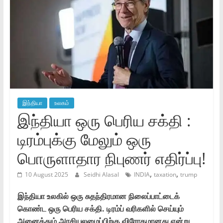
இந்தியா
உலகம்
இந்தியா ஒரு பெரிய சக்தி :
டிரம்புக்கு மேலும் ஒரு
பொருளாதார நிபுணர் எதிர்ப்பு!
,
,
10 August 2025
Seidhi Alasal
INDIA
taxation
trump
இந்தியா உலகில் ஒரு சுதந்திரமான நிலைப்பாட்டைக்
கொண்ட ஒரு பெரிய சக்தி. டிரம்ப் வரிகளில் செய்யும்
அனைத்தும் அரசியலமைப்பிற்கு விரோதமானது என்று