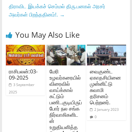
திராவிட இயக்கச் செம்மல் திரு.பனகல் அரசர்
அவர்கள் பிறந்ததினம்!.
→
You May Also Like
ராசிபலன்:03-
மேரி
வைகுண்ட
09-2025
உழவர்கரையில்
ஏகாதசியினை
விரைவில்
முன்னிட்டு
3 September
வாய்க்கால்
சுவாமி
2025
கட்டும்
தரிசனம்
பணி..குடியிருப்
பெற்றனர்.
போர் நல சங்க
2 January 2023
நிர்வாகிகளிட
0
ன்
உறுதியளித்த