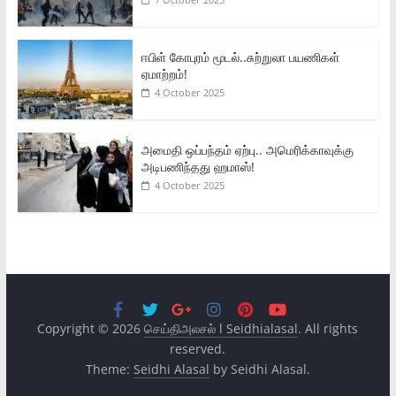
ஈபிள் கோபுரம் மூடல்..சுற்றுலா பயணிகள்
ஏமாற்றம்!
4 October 2025
அமைதி ஒப்பந்தம் ஏற்பு.. அமெரிக்காவுக்கு
அடிபணிந்தது ஹமாஸ்!
4 October 2025
Copyright © 2026
செய்திஅலசல் l Seidhialasal
. All rights
reserved.
Theme:
Seidhi Alasal
by Seidhi Alasal.