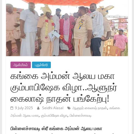
ஆன்மீகம்
புதுச்சேரி
கங்கை அம்மன் ஆலய மகா
கும்பாபிஷேக விழா..ஆளுநர்
கைலாஷ் நாதன் பங்கேற்பு!
,
9 July 2025
Seidhi Alasal
ஆளுநர் கைலாஷ் நாதன்
கங்கை
,
,
அம்மன் ஆலய மகா
கும்பாபிஷேக விழா
பிள்ளைச்சாவடி
பிள்ளைச்சாவடி ஸ்ரீ கங்கை அம்மன் ஆலய மகா