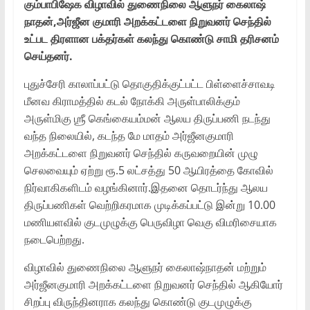
கும்பாபிஷேக விழாவில் துணைநிலை ஆளுநர் கைலாஷ்
நாதன்,அர்ஜீன குமாரி அறக்கட்டளை நிறுவனர் செந்தில்
உட்பட திரளான பக்தர்கள் கலந்து கொண்டு சாமி தரிசனம்
செய்தனர்.
புதுச்சேரி காலாப்பட்டு தொகுதிக்குட்பட்ட பிள்ளைச்சாவடி
மீனவ கிராமத்தில் கடல் நோக்கி அருள்பாலிக்கும்
அருள்மிகு ஶ்ரீ கெங்கையம்மன் ஆலய திருப்பணி நடந்து
வந்த நிலையில், கடந்த மே மாதம் அர்ஜீனகுமாரி
அறக்கட்டளை நிறுவனர் செந்தில் கருவறையின் முழு
செலவையும் ஏற்று ரூ.5 லட்சத்து 50 ஆயிரத்தை கோவில்
நிர்வாகிகளிடம் வழங்கினார்.இதனை தொடர்ந்து ஆலய
திருப்பணிகள் வெற்றிகரமாக முடிக்கப்பட்டு இன்று 10.00
மணியளவில் குடமுழுக்கு பெருவிழா வெகு விமரிசையாக
நடைபெற்றது.
விழாவில் துணைநிலை ஆளுநர் கைலாஷ்நாதன் மற்றும்
அர்ஜீனகுமாரி அறக்கட்டளை நிறுவனர் செந்தில் ஆகியோர்
சிறப்பு விருந்தினராக கலந்து கொண்டு குடமுழுக்கு