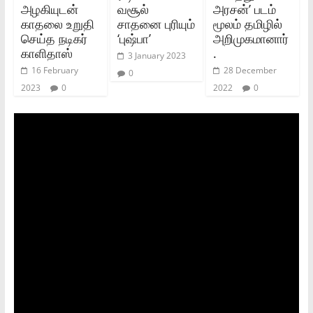
அழகியுடன்
வசூல்
அரசன்’ படம்
காதலை உறுதி
சாதனை புரியும்
மூலம் தமிழில்
செய்த நடிகர்
‘புஷ்பா’
அறிமுகமானார்
காளிதாஸ்
.
3 January 2023
16 February
28 December
0
2023
0
2022
0