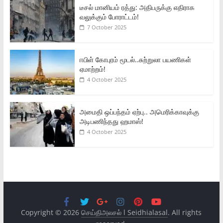
டீசல் மானியம் ரத்து: அதிபருக்கு எதிராக
வலுக்கும் போராட்டம்!
7 October 2025
ஈபிள் கோபுரம் மூடல்..சுற்றுலா பயணிகள்
ஏமாற்றம்!
4 October 2025
அமைதி ஒப்பந்தம் ஏற்பு.. அமெரிக்காவுக்கு
அடிபணிந்தது ஹமாஸ்!
4 October 2025
Copyright © 2026
செய்திஅலசல் l Seidhialasal
. All rights