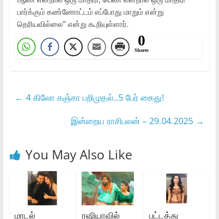
பார்க்கும் கண்ணோட்டம் எப்போது மாறும் என்று
தெரியவில்லை” என்று கூறியுள்ளார்.
0
Shares
←
4 கிலோ கஞ்சா பறிமுதல்..5 பேர் கைது!
இன்றைய ராசிபலன் – 29.04.2025
→
You May Also Like
மாடல்
ரஷியாவில்
பட்டத்து