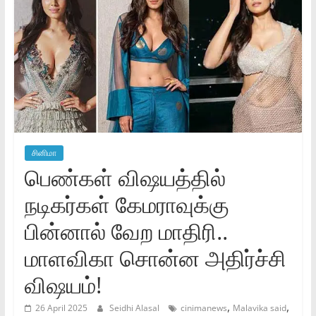
சினிமா
பெண்கள் விஷயத்தில்
நடிகர்கள் கேமராவுக்கு
பின்னால் வேற மாதிரி..
மாளவிகா சொன்ன அதிர்ச்சி
விஷயம்!
,
,
26 April 2025
Seidhi Alasal
cinimanews
Malavika said