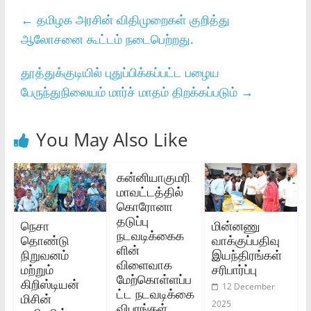
←
தமிழக அரசின் விதிமுறைகள் குறித்து
ஆலோசனை கூட்டம் நடைபெற்றது.
தூத்துக்குடியில் புதுப்பிக்கப்பட்ட பழைய
பேருந்துநிலையம் மார்ச் மாதம் திறக்கப்படும்
→
You May Also Like
கன்னியாகுமரி
மாவட்டத்தில்
கொரோனா
தடுப்பு
நெசா
மின்னணு
நடவடிக்கைக
தொண்டு
வாக்குப்பதிவு
ளின்
நிறுவனம்
இயந்திரங்கள்
விளைவாக
மற்றும்
சரிபார்ப்பு
மேற்கொள்ளப்ப
கிறிஸ்டியன்
12 December
ட்ட நடவடிக்கை
மிசின்
2025
விபரங்கள்