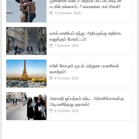
முன்னாள் கனடா பிரதமர் பாப் பாடகியுடன்
படகில் உல்லாசம்..? வைரலான காட்சிகள்!
13 October 2025
டீசல் மானியம் ரத்து: அதிபருக்கு எதிராக
வலுக்கும் போராட்டம்!
7 October 2025
ஈபிள் கோபுரம் மூடல்..சுற்றுலா பயணிகள்
ஏமாற்றம்!
4 October 2025
அமைதி ஒப்பந்தம் ஏற்பு.. அமெரிக்காவுக்கு
அடிபணிந்தது ஹமாஸ்!
4 October 2025