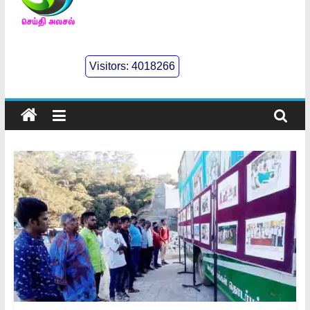
செய்திஅலசல்
l
Visitors:
4018266
Seidhialasal
Tamil
Online
NewsPaper