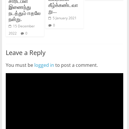
சாரிடபிள்
கீழ்க்கண்டவா
இணைந்து
று…
நடத்தும் ஈதலே
நன்று.
5 January 2021
0
15 December
2022
0
Leave a Reply
You must be
logged in
to post a comment.