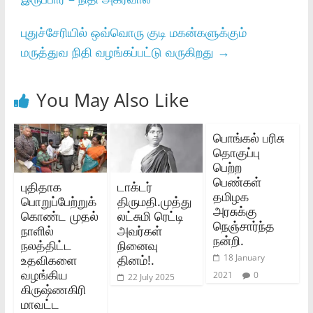
புதுச்சேரியில் ஒவ்வொரு குடி மகன்களுக்கும்
மருத்துவ நிதி வழங்கப்பட்டு வருகிறது
→
You May Also Like
பொங்கல்‌ பரிசு
தொகுப்பு
பெற்ற
பெண்கள்‌
புதிதாக
டாக்டர்
தமிழக
பொறுப்பேற்றுக்
திருமதி.முத்து
அரசுக்கு
கொண்ட முதல்
லட்சுமி ரெட்டி
நெஞ்சார்ந்த
நாளில்
அவர்கள்
நன்றி.
நலத்திட்ட
நினைவு
உதவிகளை
தினம்!.
18 January
வழங்கிய
2021
0
22 July 2025
கிருஷ்ணகிரி
மாவட்ட