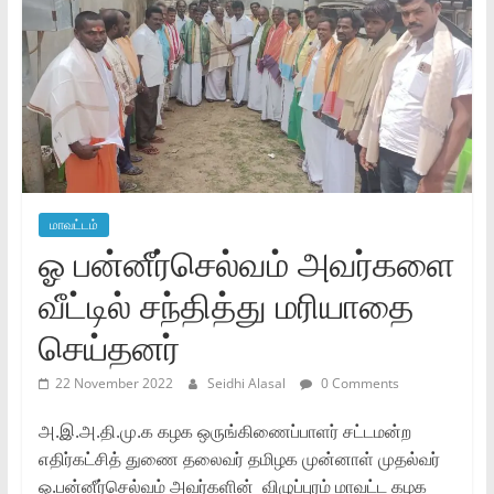
மாவட்டம்
ஓ பன்னீர்செல்வம் அவர்களை
வீட்டில் சந்தித்து மரியாதை
செய்தனர்
22 November 2022
Seidhi Alasal
0 Comments
அ.இ.அ.தி.மு.க கழக ஒருங்கிணைப்பாளர் சட்டமன்ற
எதிர்கட்சித் துணை தலைவர் தமிழக முன்னாள் முதல்வர்
ஓ.பன்னீர்செல்வம் அவர்களின் விழுப்புரம் மாவட்ட கழக