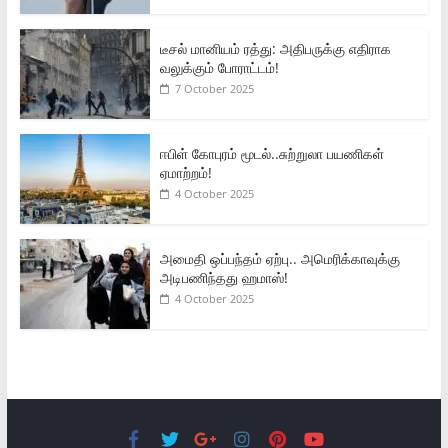
டீசல் மானியம் ரத்து: அதிபருக்கு எதிராக
வலுக்கும் போராட்டம்!
7 October 2025
ஈபிள் கோபுரம் மூடல்..சுற்றுலா பயணிகள்
ஏமாற்றம்!
4 October 2025
அமைதி ஒப்பந்தம் ஏற்பு.. அமெரிக்காவுக்கு
அடிபணிந்தது ஹமாஸ்!
4 October 2025