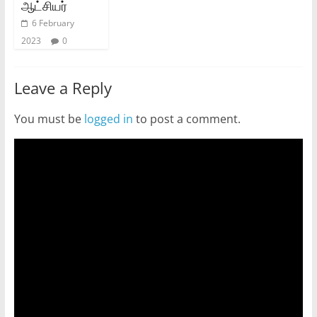
ஆட்சியர்
6 February
2023
0
Leave a Reply
You must be
logged in
to post a comment.