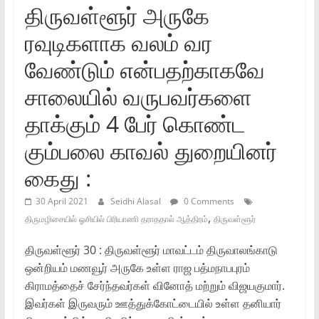
திருவள்ளூர் அருகே
ரவுடிகளாக வலம் வர
வேண்டும் என்பதற்காகவே
சாலையில் வருபவர்களை
தாக்கும் 4 பேர் கொண்ட
‌கும்பலை‌ காவல் துறையினர்
கைது :
30 April 2021
Seidhi Alasal
0 Comments
,
திருமழிசையில் ஓசியில் பிரியாணி தராததால் ஆத்திரம்
திருவள்ளூர்
திருவள்ளூர் 30 : திருவள்ளூர் மாவட்டம் திருவாலங்காடு
ஒன்றியம் மணவூர் அருகே உள்ள ராஜ பத்மநாபபுரம்
கிராமத்தைச் சேர்ந்தவர்கள் வினோத் மற்றும் விஜயகுமார்.
இவர்கள் இருவரும் ஊத்துக்கோட்டையில் உள்ள தனியார்