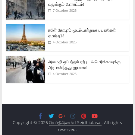
வலுக்கும் போராட்டம்!
7 October 2025
ஈபிள் கோபுரம் மூடல்..சுற்றுலா பயணிகள்
ஏமாற்றம்!
4 October 2025
அமைதி ஒப்பந்தம் ஏற்பு.. அமெரிக்காவுக்கு
அடிபணிந்தது ஹமாஸ்!
4 October 2025
Copyright © 2026
செய்திஅலசல் l Seidhialasal
. All rights
reserved.