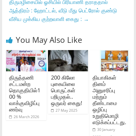
திருமழிசையில் ஓசியில் பிரியாணி தராததால்
ஆத்திரம் : ஹோட்டல், வீடு மீது பெட்ரோல் குண்டு
வீசிய முக்கிய குற்றவாளி கைது :
→
You May Also Like
திருத்தணி
200 கிலோ
தியாகிகள்
சட்டமன்ற
புகையிலை
தினம்
தொகுதியில்1
பொருட்கள்
அனுசரிப்பு
00 %
பறிமுதல்..
மற்றும்
வாக்குவிழிப்பு
ஒருவர் கைது!
தீண்டாமை
ணர்வு
ஒழிப்பு
27 May 2025
உறுதிமொழி
26 March 2026
எடுக்கப்பட்டது.
30 January