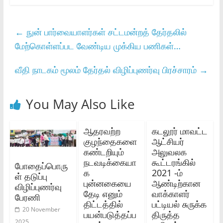
←
நுன் பார்வையாளர்கள் சட்டமன்றத் தேர்தலில்
மேற்கொள்ளப்பட வேண்டிய முக்கிய பணிகள்…
வீதி நாடகம் மூலம் தேர்தல் விழிப்புணர்வு பிரச்சாரம்
→
You May Also Like
ஆதரவற்ற
கடலூர்‌ மாவட்ட
குழந்தைகளை
ஆட்சியர்‌
கண்டறியும்‌
அலுவலக
நடவடிக்கையா
கூட்டரங்கில்‌
போதைப்பொரு
க
2021 -ம்‌
ள் தடுப்பு
புன்னகையை
ஆண்டிற்கான
விழிப்புணர்வு
தேடி எனும்‌
வாக்காளர்‌
பேரணி
திட்டத்தில்‌
பட்டியல்‌ சுருக்க
20 November
பயன்படுத்தப்ப
திருத்த
2025