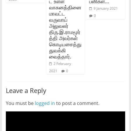
ட உள்ள
பனிகள்‌…
வாகனத்தினை
9 January 2021
மாவட்ட
0
வருவாய்‌
அலுவலர்‌
திரு.இ.ராமமூர்
த்தி அவர்கள்‌
கொடியசைத்து
துவக்கி
வைத்தார்‌.
2 February
2021
0
Leave a Reply
You must be
logged in
to post a comment.