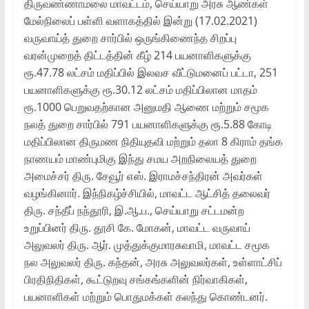
திருவண்ணாமலை மாவட்டம், செய்யாறு அரசு ஆண்கள்
மேல்நிலைப் பள்ளி வளாகத்தில் இன்று (17.02.2021)
வருவாய்த் துறை சார்பில் ஒருங்கிணைந்த சிறப்பு
வரன்முறைத் திட்டத்தின் கீழ் 214 பயனாளிகளுக்கு
ரூ.47.78 லட்சம் மதிப்பில் இலவச வீட்டுமனைப் பட்டா, 251
பயனாளிகளுக்கு ரூ.30.12 லட்சம் மதிப்பிலான மாதம்
ரூ.1000 பெறுவதற்கான அனுமதி ஆணை மற்றும் சமூக
நலத் துறை சார்பில் 791 பயனாளிகளுக்கு ரூ.5.88 கோடி
மதிப்பிலான திருமண நிதியுதவி மற்றும் தலா 8 கிராம் தங்க
நாணயம் மாண்புமிகு இந்து சமய அறநிலையத் துறை
அமைச்சர் திரு. சேவூர் எஸ். இராமச்சந்திரன் அவர்கள்
வழங்கினார். இந்நிகழ்ச்சியில், மாவட்ட ஆட்சித் தலைவர்
திரு. சந்தீப் நந்தூரி, இ.ஆ.ப., செய்யாறு சட்டமன்ற
உறுப்பினர் திரு. தூசி கே. மோகன், மாவட்ட வருவாய்
அலுவலர் திரு. ஆர். முத்துக்குமாரசுவாமி, மாவட்ட சமூக
நல அலுவலர் திரு. கந்தன், அரசு அலுவலர்கள், உள்ளாட்சிப்
பிரதிநிதிகள், கூட்டுறவு சங்கங்களின் நிர்வாகிகள்,
பயனாளிகள் மற்றும் பொதுமக்கள் கலந்து கொண்டனர்.