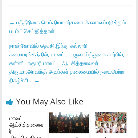
←
பத்திரிகை செய்தியாளர்களை கௌரவப்படுத்தும்
படம் ” செய்தித்தாள்”
நாகர்கோவில்‌ தெ.தி.இந்து கல்லூரி
கலையரங்கத்தில்‌, மாவட்ட வருவாய்த்துறை சார்பில்‌,
கன்னியாகுமரி மாவட்ட ஆட்சித்தலைவர்‌
திரு.மா.அரவிந்த்‌ அவர்கள்‌ தலைமையில்‌ நடைபெற்ற
நிகழ்ச்சி…
→
You May Also Like
மாவட்ட
ஆட்சித்தலைவ
ர்‌
திரு.சி.கதிரவ