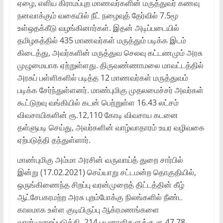
ஏழை, எளிய கிராமப்புற மாணவர்களின் மருத்துவர் கணவு
நனவாக்கும் வகையில் நீட் நழைவுத் தேர்வில் 7.5மூ
உள்ஒதக்கீடு வழங்கினார்கள். இதன் அடிப்படையில்
தமிழகத்தில் 435 மாணவர்கள் மருத்தும் படிக்க இடம்
கிடைத்து, அவர்களின் மருத்துவ செலவு கட்டணமும் அரசு
முழுமையாக ஏற்றுள்ளது. திருவண்ணாமலை மாவட்டத்தில்
அரசுப் பள்ளிகளில் படித்த 12 மாணவர்கள் மருத்துவம்
படிக்க சேர்ந்துள்ளனர். மாண்புமிகு முதலமைச்சர் அவர்கள்
கூட்டுறவு வங்கியில் கடன் பெற்றுள்ள 16.43 லட்சம்
விவசாயிகளின் ரூ.12,110 கோடி விவசாய கடனை
தள்ளுபடி செய்து, அவர்களின் வாழ்வாதாரம் உயர வழிவகை
ஏற்படுத்தி தந்துள்ளார்.
மாண்புமிகு அம்மா அரசின் வருவாய்த் துறை சார்பில்
இன்று (17.02.2021) செய்யாறு சட்டமன்ற தொகுதியில்,
ஒருங்கிணைந்த சிறப்பு வரன்முறைத் திட்டத்தின் கீழ்
ஆட்சேபகரமற்ற அரசு புறம்போக்கு நிலங்களில் நீண்ட
காலமாக உள்ள குடியிருப்பு ஆக்ரமணங்களை
வரன்முறைப்படுத்தி, 214 பயனாளிகளுக்கு ரூ.47.78