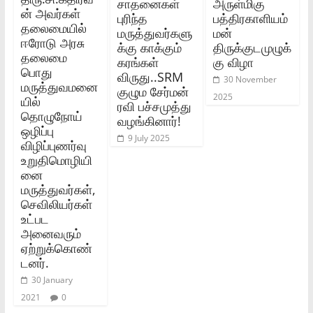
சாதனைகள்
அருள்மிகு
ன்‌ அவர்கள்‌
புரிந்த
பத்திரகாளியம்
தலைமையில்‌
மருத்துவர்களு
மன்
ஈரோடு அரசு
க்கு காக்கும்
திருக்குடமுழுக்
தலைமை
கரங்கள்
கு விழா
பொது
விருது..SRM
30 November
மருத்துவமனை
குழும சேர்மன்
2025
யில்‌
ரவி பச்சமுத்து
தொழுநோய்‌
வழங்கினார்!
ஒழிப்பு
9 July 2025
விழிப்புணர்வு
உறுதிமொழியி
னை
மருத்துவர்கள்‌,
செவிலியர்கள்‌
உட்பட
அனைவரும்‌
ஏற்றுக்கொண்
டனர்‌.
30 January
2021
0