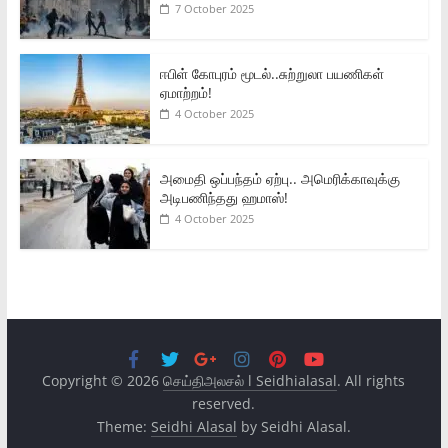
7 October 2025
ஈபிள் கோபுரம் மூடல்..சுற்றுலா பயணிகள்
ஏமாற்றம்!
4 October 2025
அமைதி ஒப்பந்தம் ஏற்பு.. அமெரிக்காவுக்கு
அடிபணிந்தது ஹமாஸ்!
4 October 2025
Copyright © 2026
செய்திஅலசல் l Seidhialasal
. All rights
reserved.
Theme:
Seidhi Alasal
by Seidhi Alasal.