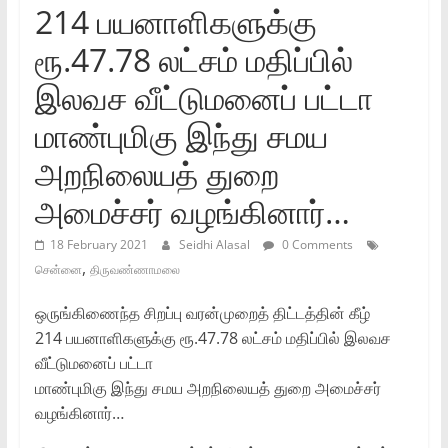
214 பயனாளிகளுக்கு
ரூ.47.78 லட்சம் மதிப்பில்
இலவச வீட்டுமனைப் பட்டா
மாண்புமிகு இந்து சமய
அறநிலையத் துறை
அமைச்சர் வழங்கினார்…
18 February 2021
Seidhi Alasal
0 Comments
,
சென்னை
திருவண்ணாமலை
ஒருங்கிணைந்த சிறப்பு வரன்முறைத் திட்டத்தின் கீழ்
214 பயனாளிகளுக்கு ரூ.47.78 லட்சம் மதிப்பில் இலவச
வீட்டுமனைப் பட்டா
மாண்புமிகு இந்து சமய அறநிலையத் துறை அமைச்சர்
வழங்கினார்…