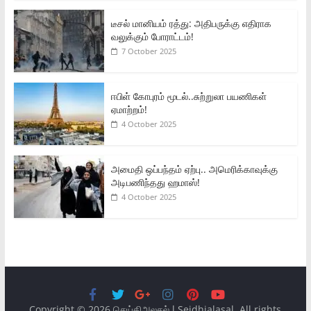
டீசல் மானியம் ரத்து: அதிபருக்கு எதிராக
வலுக்கும் போராட்டம்!
7 October 2025
ஈபிள் கோபுரம் மூடல்..சுற்றுலா பயணிகள்
ஏமாற்றம்!
4 October 2025
அமைதி ஒப்பந்தம் ஏற்பு.. அமெரிக்காவுக்கு
அடிபணிந்தது ஹமாஸ்!
4 October 2025
Copyright © 2026
செய்திஅலசல் l Seidhialasal
. All rights