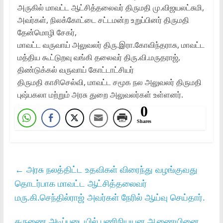
அருகில்‌ மாவட்ட ஆட்சித்தலைவர்‌ திருமதி மு.விஜயலட்சுமி,
அவர்கள்‌, நிலக்கோட்டை சட்டமன்ற உறுப்பினர்‌ திருமதி
தேன்மொழி சேகர்‌,
மாவட்ட வருவாய்‌ அலுவலர்‌ திரு.இரா.கோவிந்தராசு, மாவட்ட
மத்திய கூட்டுறவு வங்கி தலைவர்‌ திரு.வி.மருதராஜ்‌,
திண்டுக்கல்‌ வருவாய்‌ கோட்டாட்சியர்‌
திருமதி காசிசெல்வி, மாவட்ட சமூக நல அலுவலர்‌ திருமதி
புஷ்பகலா மற்றும்‌ அரசு துறை அலுவலர்கள்‌ உள்ளனர்‌.
0
Shares
←
அரசு நலத்திட்ட உதவிகள்‌ விரைந்து வழங்குவது
தொடர்பாக மாவட்ட ஆட்சித்தலைவர்‌
மரு.கி.செந்தில்ராஜ்‌ அவர்கள்‌ நேரில்‌ ஆய்வு செய்தார்‌.
கருணை அடிப்படையில்‌ பணிநியயன ஆணையினை