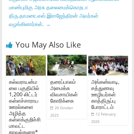
மாண்புமிகு அரசு தலைமைக்கொறடா
திரு.தாமரை.எஸ்‌.இராஜேந்திரன்‌ அவர்கள்‌
வழங்கினார்கள்‌.
→
You May Also Like
கல்வராயன்ம
தரைப்பாலம்
அங்கன்வாடி,
லை பகுதியில்
அமைக்க
சத்துணவு
1,200 லிட்டர்
விவசாயிகள்
ஊழியர்கள்
கள்ளச்சாராய
கோரிக்கை
காத்திருப்பு
ஊரல்களை
போராட்டம்
26 October
அழித்த
12 February
2025
கள்ளக்குறிச்சி
2026
மாவட்ட
காவல்துறை*