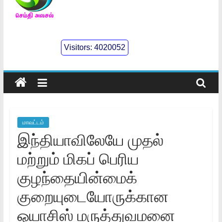
செய்திஅலசல்
l
Visitors:
4020052
Seidhialasal
Tamil
Online
NewsPaper
மாவட்டம்
இந்தியாவிலேயே முதல்
மற்றும் மிகப் பெரிய
குழந்தையின்மைக்
குறையுடையோருக்கான
ஒயாசிஸ் மருத்துவமனை