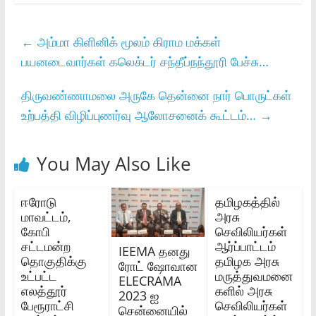
←
அம்மா கிளினிக் மூலம் கிராம மக்கள்
பயனடைவார்கள் கலெக்டர் சந்தீப்நந்தூரி பேச்சு…
திருவண்ணாமலை அருகே தென்னை நார் பொருட்கள்
உற்பத்தி விழிப்புணர்வு ஆலோசனைக் கூட்டம்…
→
You May Also Like
ஈரோடு
தமிழகத்தில்
மாவட்டம்,
அரசு
கோபி
செவிலியர்கள்
சட்டமன்ற
ஆர்ப்பாட்டம்
IEEMA தனது
தொகுதிக்கு
தமிழக அரசு
ரோட் ஷோவான
உட்பட்ட
மருத்துவமனை
ELECRAMA
எலத்தூர்
களில் அரசு
2023 ஐ
பேரூராட்சி
செவிலியர்கள்
சென்னையில்