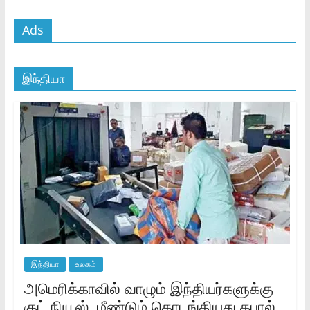
Ads
இந்தியா
இந்தியா
உலகம்
அமெரிக்காவில் வாழும் இந்தியர்களுக்கு
குட் நியூஸ்..மீண்டும் தொடங்கியது தபால்