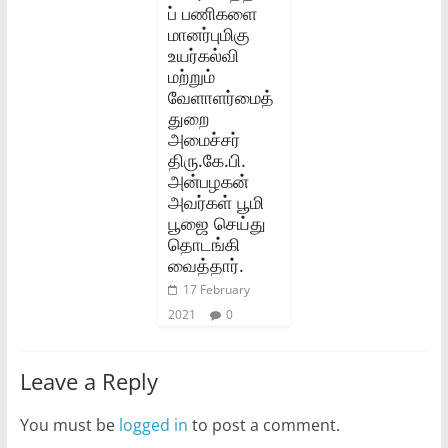
ப்‌ பணிகளை
மானர்புமிகு
உயர்கல்வி
மற்றும்‌
வேளாளர்மைத்
துறை
அமைச்சர்‌
திரு.கே.பி.
அன்பழகன்‌
அவர்கள்‌ பூமி
பூஜை செய்து
தொடங்கி
வைத்தார்‌.
17 February
2021
0
Leave a Reply
You must be
logged in
to post a comment.