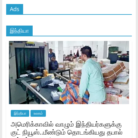
Ads
இந்தியா
இந்தியா
உலகம்
அமெரிக்காவில் வாழும் இந்தியர்களுக்கு
குட் நியூஸ்..மீண்டும் தொடங்கியது தபால்