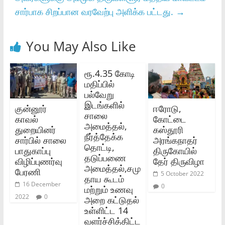
சார்பாக சிறப்பான வரவேற்பு அளிக்க பட்டது.
→
You May Also Like
ரூ.4.35 கோடி
மதிப்பில்‌
பல்வேறு
இடங்களில்‌
குன்னூர்
ஈரோடு,
சாலை
காவல்
கோட்டை
அமைத்தல்‌,
துறையினர்
கஸ்தூரி
நீர்த்தேக்க
சார்பில் சாலை
அரங்கநாதர்
தொட்டி,
பாதுகாப்பு
திருகோயில்
தடுப்பணை
விழிப்புணர்வு
தேர் திருவிழா
அமைத்தல்‌,சமு
பேரணி
5 October 2022
தாய கூடம்‌
16 December
0
மற்றும்‌ உணவு
2022
0
அறை கட்டுதல்‌
உள்ளிட்ட 14
வளர்ச்சித்திட்ட