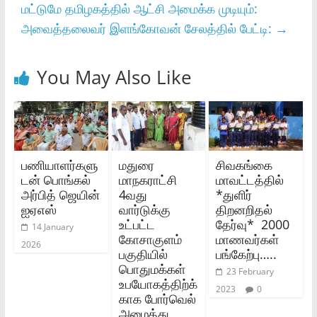
மட்டுமே தமிழகத்தில் ஆட்சி அமைக்க முடியும்:
அவைத்தலைவர் இளங்கோவன் சேலத்தில் பேட்டி:
→
You May Also Like
பணியாளர்களு
மதுரை
சிவகங்கை
டன் பொங்கல்
மாநகராட்சி
மாவட்டத்தில்
அர்பித் ஜெயின்
4வது
*துளிர்
ஐஏஎஸ்
வார்டுக்கு
திறனறிதல்
உட்பட்ட
தேர்வு* 2000
14 January
கோசாகுளம்
மாணவர்கள்
2026
பகுதியில்
பங்கேற்பு…..
பொதுமக்கள்
23 February
உபயோகத்திற்க்
2023
0
காக போர்வெல்
அமைத்து