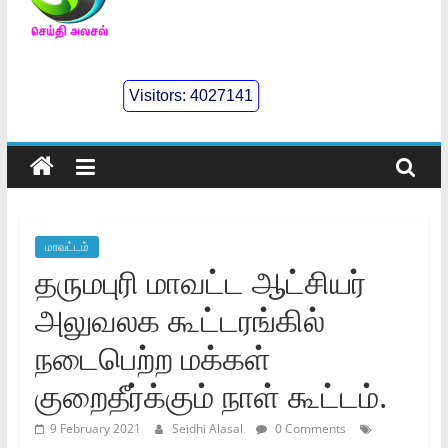
செய்திஅலசல்
l
Visitors:
4027141
Seidhialasal
Tamil
Online
NewsPaper
மாவட்டம்
தருமபுரி மாவட்ட ஆட்சியர்‌
அலுவலக கூட்டரங்கில்‌
நடைபெற்ற மக்கள்‌
குறைதீர்க்கும்‌ நாள்‌ கூட்டம்.
9 February 2021
Seidhi Alasal
0 Comments