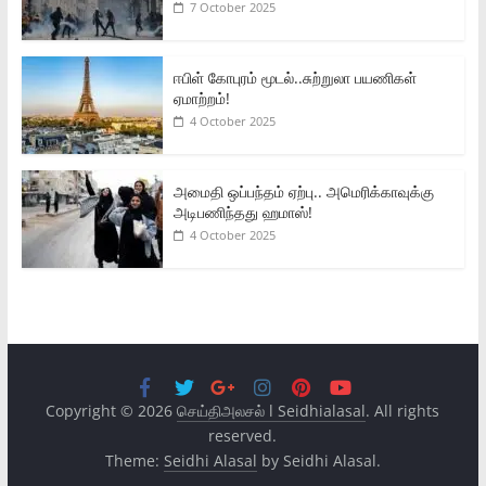
7 October 2025
ஈபிள் கோபுரம் மூடல்..சுற்றுலா பயணிகள்
ஏமாற்றம்!
4 October 2025
அமைதி ஒப்பந்தம் ஏற்பு.. அமெரிக்காவுக்கு
அடிபணிந்தது ஹமாஸ்!
4 October 2025
Copyright © 2026
செய்திஅலசல் l Seidhialasal
. All rights
reserved.
Theme:
Seidhi Alasal
by Seidhi Alasal.