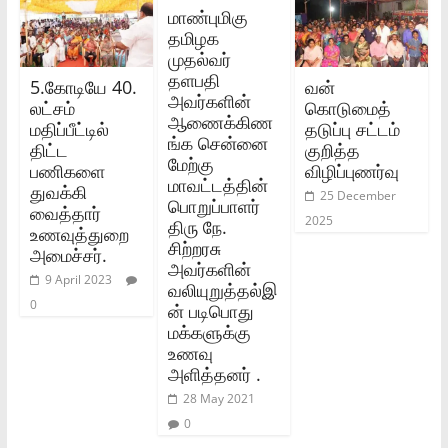
மாண்புமிகு
தமிழக
முதல்வர்
தளபதி
5.கோடியே 40.
வன்
அவர்களின்
லட்சம்
கொடுமைத்
ஆணைக்கிண
மதிப்பீட்டில்
தடுப்பு சட்டம்
ங்க சென்னை
திட்ட
குறித்த
மேற்கு
பணிகளை
விழிப்புணர்வு
மாவட்டத்தின்
துவக்கி
25 December
பொறுப்பாளர்
வைத்தார்
2025
திரு நே.
உணவுத்துறை
சிற்றரசு
அமைச்சர்.
அவர்களின்
9 April 2023
வலியுறுத்தல்இ
0
ன் படிபொது
மக்களுக்கு
உணவு
அளித்தனர் .
28 May 2021
0