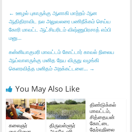
←
ஊழல் புகாருக்கு ஆளாகி மாற்றம் ஆன
ஆதிதிராவிட நல அலுவலரை பணிநீக்கம் செய்ய
கோரி மாவட்ட ஆட்சியரிடம் விஷ்ணுபிரசாத் எம்பி
மனு…
கன்னியாகுமரி மாவட்டம் கோட்டார் காவல் நிலைய
ஆய்வாளருக்கு மனித நேய விருது வழங்கி
கெளரவித்த மனிதம் அறக்கட்டளை…
→
You May Also Like
திண்டுக்கல்‌
மாவட்டம்‌,
சித்தையன்
கோட்டை
கலைஞர்
திருவள்ளூர்
தேர்வுநிலை
கைவினை
அருகே ஏரி