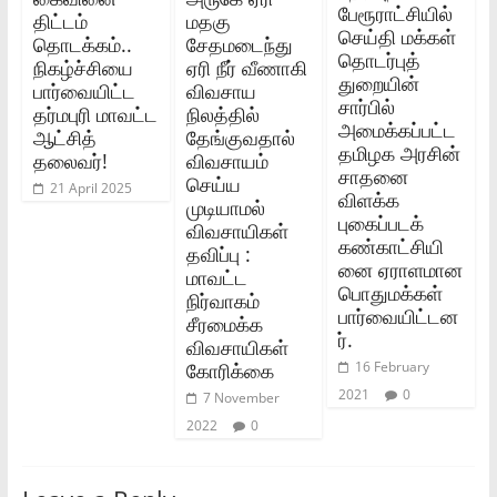
பேரூராட்சியில்‌
திட்டம்
மதகு
செய்தி மக்கள்‌
தொடக்கம்..
சேதமடைந்து
தொடர்புத்‌
நிகழ்ச்சியை
ஏரி நீர் வீணாகி
துறையின்‌
பார்வையிட்ட
விவசாய
சார்பில்‌
தர்மபுரி மாவட்ட
நிலத்தில்
அமைக்கப்பட்ட
ஆட்சித்
தேங்குவதால்
தமிழக அரசின்‌
தலைவர்!
விவசாயம்
சாதனை
செய்ய
21 April 2025
விளக்க
முடியாமல்
புகைப்படக்‌
விவசாயிகள்
கண்காட்சியி
தவிப்பு :
னை ஏராளமான
மாவட்ட
பொதுமக்கள்‌
நிர்வாகம்
பார்வையிட்டன
சீரமைக்க
ர்‌.
விவசாயிகள்
கோரிக்கை
16 February
2021
0
7 November
2022
0