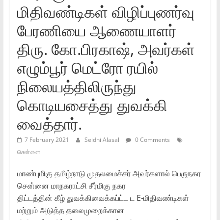
மிதிவண்டிகள்‌ விழிப்புணர்வு
பேரணியை ஆணையாளர்‌
திரு. கோ.பிரகாஷ்‌, அவர்கள்‌
எழும்பூர்‌ மெட்ரோ ரயில்‌
நிலையத்திலிருந்து
கொடியசைத்து துவக்கி
வைத்தார்‌.
7 February 2021
Seidhi Alasal
0 Comments
சென்னை
மாண்புமிகு தமிழ்நாடு முதலமைச்சர்‌ அவர்களால்‌ பெருநகர
சென்னை மாநகராட்சி சீர்மிகு நகர
திட்டத்தின்‌ கீழ்‌ துவக்கிவைக்கப்ட்ட ட E-மிதிவண்டிகள்‌
மற்றும்‌ அடுத்த தலைமுறைக்கான