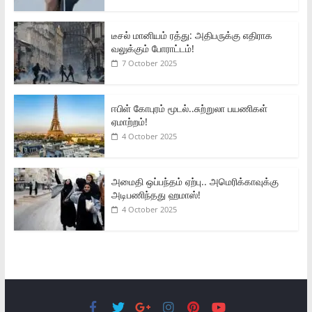
டீசல் மானியம் ரத்து: அதிபருக்கு எதிராக
வலுக்கும் போராட்டம்!
7 October 2025
ஈபிள் கோபுரம் மூடல்..சுற்றுலா பயணிகள்
ஏமாற்றம்!
4 October 2025
அமைதி ஒப்பந்தம் ஏற்பு.. அமெரிக்காவுக்கு
அடிபணிந்தது ஹமாஸ்!
4 October 2025