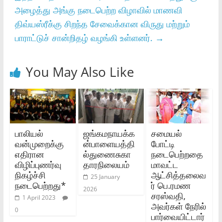
அழைத்து அங்கு நடைபெற்ற விழாவில் மாணவி
திவ்யஸ்ரீக்கு சிறந்த சேவைக்கான விருது மற்றும்
பாராட்டுச் சான்றிதழ் வழங்கி உள்ளனர்.
→
You May Also Like
பாலியல்
ஜங்கமநாயக்க
சமையல்
வன்முறைக்கு
ன்பாளையத்தி
போட்டி
எதிரான
ல்துணைசுகா
நடைபெற்றதை
விழிப்புணர்வு
தாரநிலையம்
மாவட்ட
நிகழ்ச்சி
ஆட்சித்தலைவ
25 January
நடைபெற்றது*
ர் பெ.ரமண
2026
சரஸ்வதி,
1 April 2023
அவர்கள் நேரில்
0
பார்வையிட்டார்