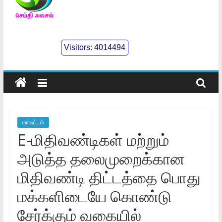
செய்திஅலசல்
l
Visitors:
4014494
Seidhialasal
Tamil
Online
NewsPaper
மாவட்டம்
E-மிதிவண்டிகள்‌ மற்றும்‌
அடுத்த தலைமுறைக்கான
மிதிவண்டி திட்டத்தை பொது
மக்களிடையே கொண்டு
சேர்க்கும் வகையில்‌