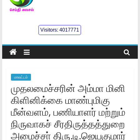
செய்திஅலசல்
l
Visitors:
4017771
Seidhialasal
Tamil
Online
NewsPaper
மாவட்டம்
முதலமைச்சரின்‌ அம்மா மினி
கிளினிக்கை மாண்புமிகு
மீன்வளம்‌, பணியாளர் மற்றும்‌
நிருவாகச்‌ சீரதிருத்தத்துறை
அமைச்சா்‌ திரு.டி.ஜெயகுமார்‌