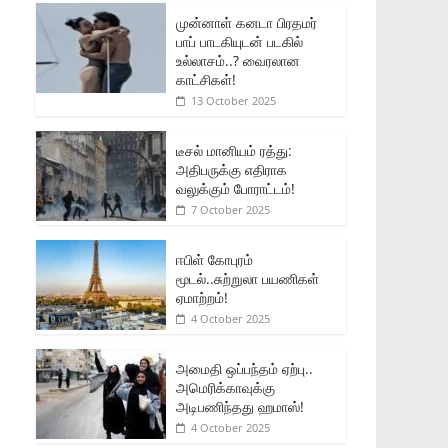
முன்னாள் கனடா பிரதமர்
பாப் பாடகியுடன் படகில்
உல்லாசம்..? வைரலான
காட்சிகள்!
13 October 2025
டீசல் மானியம் ரத்து:
அதிபருக்கு எதிராக
வலுக்கும் போராட்டம்!
7 October 2025
ஈபிள் கோபுரம்
மூடல்..சுற்றுலா பயணிகள்
ஏமாற்றம்!
4 October 2025
அமைதி ஒப்பந்தம் ஏற்பு..
அமெரிக்காவுக்கு
அடிபணிந்தது ஹமாஸ்!
4 October 2025