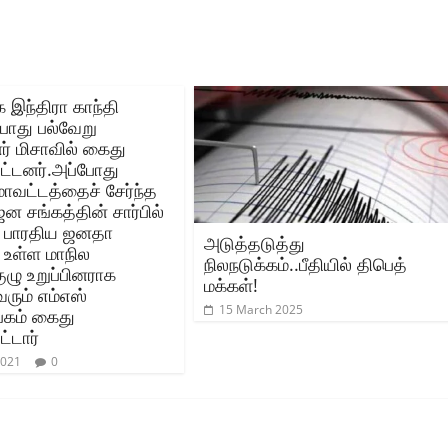
 இந்திரா காந்தி
போது பல்வேறு
ர் மிசாவில் கைது
பட்டனர்.அப்போது
ாவட்டத்தைச் சேர்ந்த
ன சங்கத்தின் சார்பில்
 பாரதிய ஜனதா
அடுத்தடுத்து
் உள்ள மாநில
நிலநடுக்கம்..பீதியில் திபெத்
ுழு உறுப்பினராக
மக்கள்!
வரும் எம்எஸ்
15 March 2025
்கம் கைது
ட்டார்
2021
0