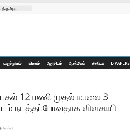
 திருவிழா
்ற
்கள் நல
ிலில்
றித்து
ெட் போட்டிகள்
மருத்துவம்
கிரைம்
ஜோ‌திட‌ம்
ஆன்மீகம்
சினிமா
E-PAPERS
் பகல் 12 மணி முதல் மாலை 3
்டம் நடத்தப்போவதாக விவசாயி
டெல்லி