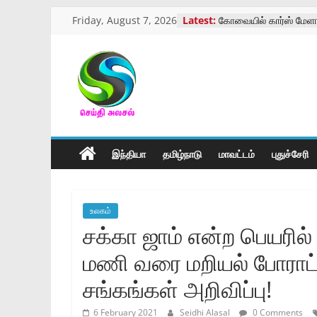
Skip
Friday, August 7, 2026
Latest:
கோவையில் கார்ஸ் மேளா
to
கைம்பெண்கள்,ஆதரவற
பெண்கள்,பேரிளம் பெண
content
வாரியசிறப்பு முகாம்
திருத்தணி முருகன் கோய
செய்திஅலசல்
விழாக்கோலம்
கோவையில் தாய்ப்பால் கு
விழிப்புணர்வு
l
கோவையில் பாரா கிரிக்க
இந்தியா
தமிழ்நாடு
மாவட்டம்
புதுச்சேரி
Seidhialasal
Tamil
உலகம்
Online
சக்கா ஜாம் என்ற பெயரில
NewsPaper
மணி வரை மறியல் போராட
சங்கங்கள் அறிவிப்பு!
6 February 2021
Seidhi Alasal
0 Comments