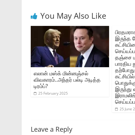
You May Also Like
பிரதமராக
இருந்த 
கட்சியின
செய்யப்
தஞ்சை ம
பாரதிய ஜ
தற்போது
எலான் மஸ்க் மின்னஞ்சல்
கட்சியில
விவகாரம்..அந்தர் பல்டி அடித்த
பொதுக்க
டிரம்ப்?
இருந்து 
25 February 2025
இராமலிங
செய்யப்ப
25 June 
Leave a Reply