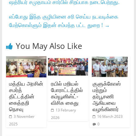
ஷத்ரியர் சமுதாயம் சார்பில் சிறப்பாக நடைபெற்றது.
எப்போது இந்த குழியினை சரி செய்ய நடவடிக்கை
மேற்கொள்ளும் இதன் சம்மந்த பட்ட துறை !
→
You May Also Like
மத்திய அரசின்
ரயில் மறியல்
குளுக்கோஸ்
சமர்த்
போராட்டத்தில்
மற்றும்
திட்டத்தின்
கம்யூனிஸ்ட்-
தர்பூசணி
கைத்தறி
விசிக கைது
ஆகியவை
நெசவு
வழங்கினார்
13 February
3 November
16 March 2023
2026
2025
0