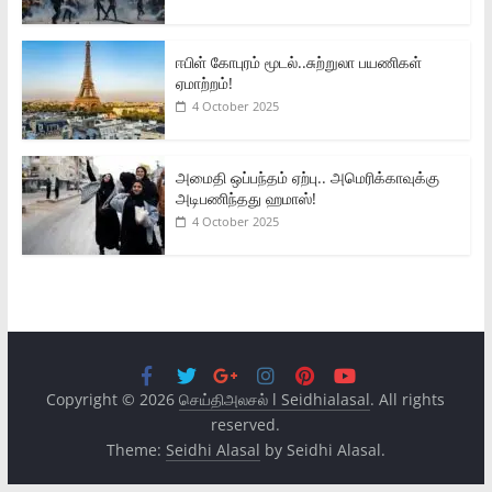
ஈபிள் கோபுரம் மூடல்..சுற்றுலா பயணிகள்
ஏமாற்றம்!
4 October 2025
அமைதி ஒப்பந்தம் ஏற்பு.. அமெரிக்காவுக்கு
அடிபணிந்தது ஹமாஸ்!
4 October 2025
Copyright © 2026
செய்திஅலசல் l Seidhialasal
. All rights
reserved.
Theme:
Seidhi Alasal
by Seidhi Alasal.