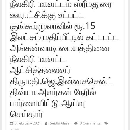
நீலகிரி மாவட்டம் ஸ்ரீமதுரை
ஊராட்சிக்கு உட்பட்ட
குங்கூர்முலாவில் ரூ.15
இலட்சம் மதிப்பீட்டில் கட்டபட்ட
அங்கன்வாடி மையத்தினை
நீலகிரி மாவட்ட
ஆட்சித்தலைவர்
திருமதி.ஜெ.இன்னசசென்ட்
திவ்யா அவர்கள் நேரில்
பார்வையிட்டு ஆய்வு
செய்தார்
5 February 2021
Seidhi Alasal
0 Comments