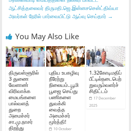
ஆட்சித்தலைவர் திருமதி.ஜெ.இன்னசசென்ட்திவ்யா
அவர்கள் நேரில் பார்வையிட்டு ஆய்வு செய்தார்
→
You May Also Like
திருவள்ளூரில்
புதிய உபகழிவு
1.32கோடிமதிப்
3 துணை
நீரேற்று
பீட்டில்நடைபெற்
வேளாண்
நிலையம்..பூமி
றுவரும்வளர்ச்
விரிவாக்க
பூஜை செய்து
சிதிட்டம்
மையங்களை
பணிகளை
17 December
பால்வளத்
துவக்கி
2025
துறை
வைத்த
அமைச்சர்
அமைச்சர்
சா.மு.நாசர்
மூர்த்தி!
திறந்து
10 October