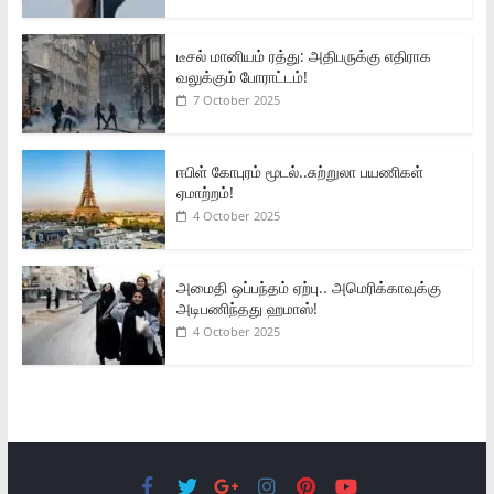
டீசல் மானியம் ரத்து: அதிபருக்கு எதிராக
வலுக்கும் போராட்டம்!
7 October 2025
ஈபிள் கோபுரம் மூடல்..சுற்றுலா பயணிகள்
ஏமாற்றம்!
4 October 2025
அமைதி ஒப்பந்தம் ஏற்பு.. அமெரிக்காவுக்கு
அடிபணிந்தது ஹமாஸ்!
4 October 2025