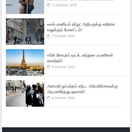
13 October 2025
டீசல் மானியம் ரத்து: அதிபருக்கு எதிராக
வலுக்கும் போராட்டம்!
7 October 2025
ஈபிள் கோபுரம் மூடல்..சுற்றுலா பயணிகள்
ஏமாற்றம்!
4 October 2025
அமைதி ஒப்பந்தம் ஏற்பு.. அமெரிக்காவுக்கு
அடிபணிந்தது ஹமாஸ்!
4 October 2025