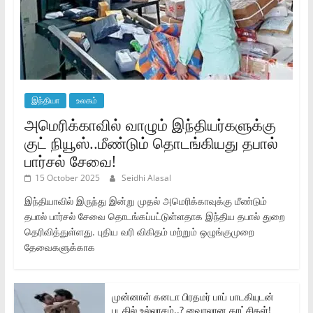
இந்தியா
உலகம்
அமெரிக்காவில் வாழும் இந்தியர்களுக்கு
குட் நியூஸ்..மீண்டும் தொடங்கியது தபால்
பார்சல் சேவை!
15 October 2025
Seidhi Alasal
இந்தியாவில் இருந்து இன்று முதல் அமெரிக்காவுக்கு மீண்டும்
தபால் பார்சல் சேவை தொடங்கப்பட்டுள்ளதாக இந்திய தபால் துறை
தெரிவித்துள்ளது. புதிய வரி விகிதம் மற்றும் ஒழுங்குமுறை
தேவைகளுக்காக
முன்னாள் கனடா பிரதமர் பாப் பாடகியுடன்
படகில் உல்லாசம்..? வைரலான காட்சிகள்!