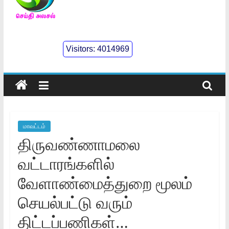
செய்திஅலசல்
l
Visitors:
4014969
Seidhialasal
Tamil
Online
NewsPaper
மாவட்டம்
திருவண்ணாமலை
வட்டாரங்களில்
வேளாண்மைத்துறை மூலம்
செயல்பட்டு வரும்
திட்டப்பணிகள்…