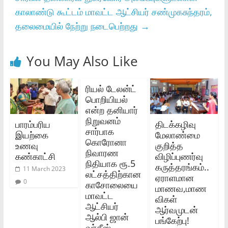
காலாண்டு கூட்டம் மாவட்ட ஆட்சியர் சண்முகசுந்தரம்,
தலைமையில் நேற்று நடைபெற்றது
→
You May Also Like
ரியல் டேலன்ட்
பொறியியல்
என்ற தனியார்
நிறுவனம்
பாரம்பரிய
திடக்கழிவு
சார்பாக
இயற்கை
மேலாண்மை
கொரோனா
உணவு
குறித்த
நிவாரண
கண்காட்சி
விழிப்புணர்வு
நிதியாக ரூ.5
கருத்தரங்கம்..
11 March 2023
லட்சத்திற்கான
ஏராளமான
0
காசோலையை
மாணவ,மாண
மாவட்ட
விகள்
ஆட்சியர்
ஆர்வமுடன்
ஆல்பி ஜான்
பங்கேற்பு!
வர்கீஸ்