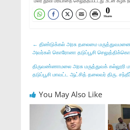
மலர் தூவி மரியாதை செலுத்தப்பட்டது .உடன் கழக நி
0
Shares
←
திண்டுக்கல்‌ அரசு தலைமை மருத்துவமனையில
அவர்கள்‌ கொரோனா தடுப்பூசி செலுத்திக்கொண
திருவண்ணாமலை அரசு மருத்துவக்‌ கல்லூரி மரு
தடுப்பூசி மாவட்ட ஆட்சித்‌ தலைவர்‌ திரு. சந்தீ
You May Also Like