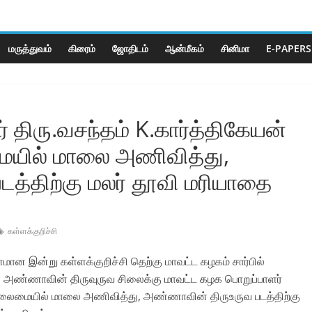
மருத்துவம்
கிரைம்
ஜோ‌திட‌ம்
ஆன்மீகம்
சினிமா
E-PAPERS
 திரு.வசந்தம் K.கார்த்திகேயன்
யில் மாலை அணிவித்து,
த்திற்கு மலர் தூவி மரியாதை
கள்ளக்குறிச்சி
 இன்று கள்ளக்குறிச்சி தெற்கு மாவட்ட கழகம் சார்பில்
ள அண்ணாவின் திருவுருவ சிலைக்கு மாவட்ட கழக பொறுப்பாளர்
 தலைமையில் மாலை அணிவித்து, அண்ணாவின் திருஉருவ படத்திற்கு