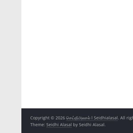
Copyright © 2026
செய்திஅலசல் l Seidhialasal
. All ri
Theme:
Seidhi Alasal
by Seidhi Alasal.