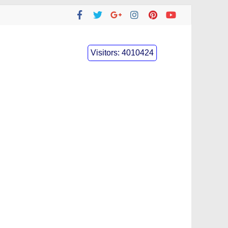
Visitors:
4010424