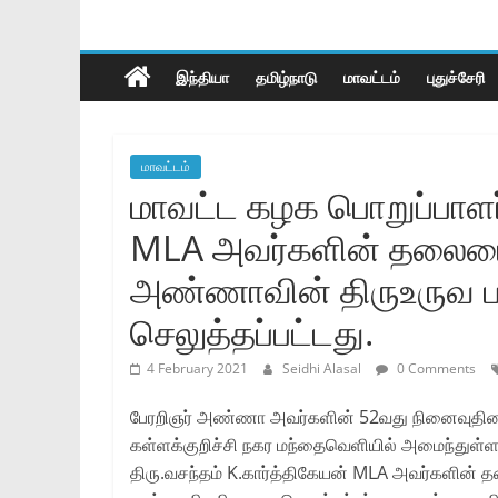
இந்தியா
தமிழ்நாடு
மாவட்டம்
புதுச்சேரி
மாவட்டம்
மாவட்ட கழக பொறுப்பாளர்
MLA அவர்களின் தலைமை
அண்ணாவின் திருஉருவ பட
செலுத்தப்பட்டது.
4 February 2021
Seidhi Alasal
0 Comments
பேரறிஞர் அண்ணா அவர்களின் 52வது நினைவுதினமான
கள்ளக்குறிச்சி நகர மந்தைவெளியில் அமைந்துள்
திரு.வசந்தம் K.கார்த்திகேயன் MLA அவர்களின்