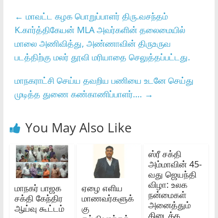
←
மாவட்ட கழக பொறுப்பாளர் திரு.வசந்தம்
K.கார்த்திகேயன் MLA அவர்களின் தலைமையில்
மாலை அணிவித்து, அண்ணாவின் திருஉருவ
படத்திற்கு மலர் தூவி மரியாதை செலுத்தப்பட்டது.
மாநகராட்சி செய்ய தவறிய பணியை உடனே செய்து
முடித்த துணை கண்காணிப்பாளர்….
→
You May Also Like
ஸ்ரீ சக்தி
அம்மாவின் 45-
வது ஜெயந்தி
விழா: உலக
மாநகர் பாஜக
ஏழை எளிய
நன்மைகள்
சக்தி கேந்திர
மாணவர்களுக்
அனைத்தும்
ஆய்வு கூட்டம்
கு
கிடைக்க