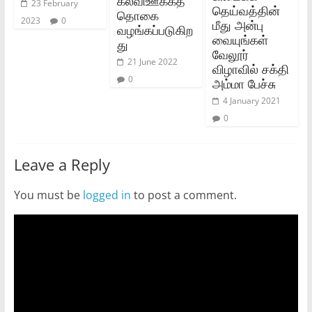
கல்விஊக்கத்
23 February
தெய்வத்தின்
தொகை
2023
0
மீது அன்பு
வழங்கப்படுகிற
வையுங்கள்
து
வேலூர்
21 June 2022
விழாவில் சக்தி
0
அம்மா பேச்சு
4 January 2021
0
Leave a Reply
You must be
logged in
to post a comment.