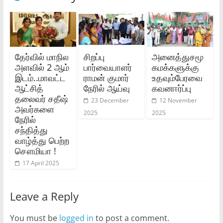
தேர்வில் மாநில
சிறப்பு
அனைத்துசமூ
அளவில் 2 ஆம்
பார்வையாளர்
கமக்களுக்கு
இடம்..மாவட்ட
ராமன் குமார்
உதவும்பேரவை
ஆட்சித்
நேரில் ஆய்வு
கவனஈர்ப்பு
தலைவர் சதீஷ்
23 December
12 November
அவர்களை
2025
2025
நேரில்
சந்தித்து
வாழ்த்து பெற்ற
சௌமியா !
17 April 2025
Leave a Reply
You must be
logged in
to post a comment.