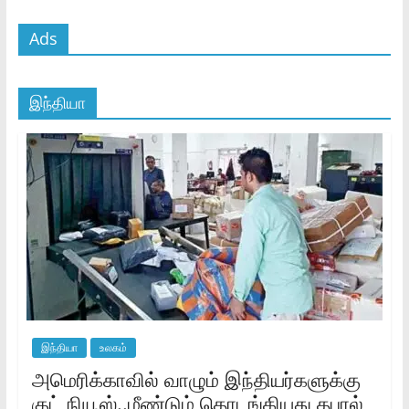
Ads
இந்தியா
இந்தியா
உலகம்
அமெரிக்காவில் வாழும் இந்தியர்களுக்கு
குட் நியூஸ்..மீண்டும் தொடங்கியது தபால்