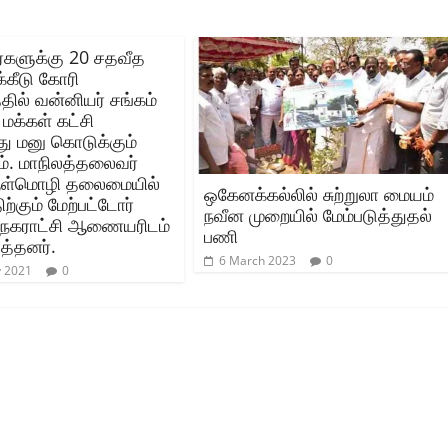
்களுக்கு 20 சதவீத
்கீடு கோரி
்தில் வன்னியர் சங்கம்
 மக்கள் கட்சி
 மனு கொடுக்கும்
ம். மாநிலத்தலைவர்
ருள்மொழி தலைமையில்
ஒகேனக்கல்லில் சுற்றுலா மையம்
ற்கும் மேற்பட்டோர்
நவீன முறையில் மேம்படுத்துதல்
 நகராட்சி ஆணையரிடம்
பணி
த்தனர்.
6 March 2023
0
y 2021
0