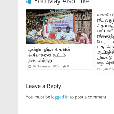
You May Also Like
வன்னியர
இட ஒதுக
சிதம்பரத
பாட்டாளி
இணைந்து
போராட்ட
பு.த. அ
ஒன்றிய நிர்வாகிகளின்
ஆயிரத்தி
ஆலோசனை கூட்டம்
திரண்டு
நடைபெற்றது
மனு அளி
26 November 2022
0
7 Januar
Leave a Reply
You must be
logged in
to post a comment.