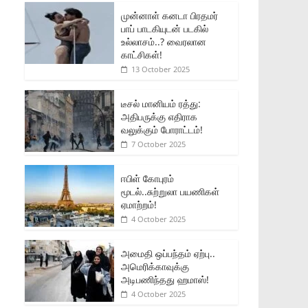
முன்னாள் கனடா பிரதமர்
பாப் பாடகியுடன் படகில்
உல்லாசம்..? வைரலான
காட்சிகள்!
13 October 2025
டீசல் மானியம் ரத்து:
அதிபருக்கு எதிராக
வலுக்கும் போராட்டம்!
7 October 2025
ஈபிள் கோபுரம்
மூடல்..சுற்றுலா பயணிகள்
ஏமாற்றம்!
4 October 2025
அமைதி ஒப்பந்தம் ஏற்பு..
அமெரிக்காவுக்கு
அடிபணிந்தது ஹமாஸ்!
4 October 2025