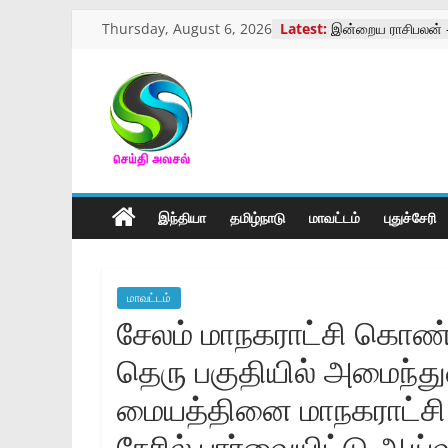
Skip
Thursday, August 6, 2026
Latest:
இன்றைய ராசிபலன் 
to
தோப்பு வெங்கடாசலம்
வாரத்தில் முடிவு
content
பெண் மீது தாக்குதல்
ஆய்வாளர் மீது புகார்
செய்திஅலசல்
கோவையில் ஏஐ தொழி
உருவாகிய கல்லூரி
கோவை நவ இந்தியா 
l
நடைபெற்ற விழா
இந்தியா
தமிழ்நாடு
மாவட்டம்
புதுச்சேரி
Seidhialasal
Tamil
மாவட்டம்
Online
சேலம் மாநகராட்சி கொண்ட
NewsPaper
தெரு பகுதியில் அமைந்துள
மையத்தினை மாநகராட்சி
நேரில் பார்வையிட்டு ஆய்