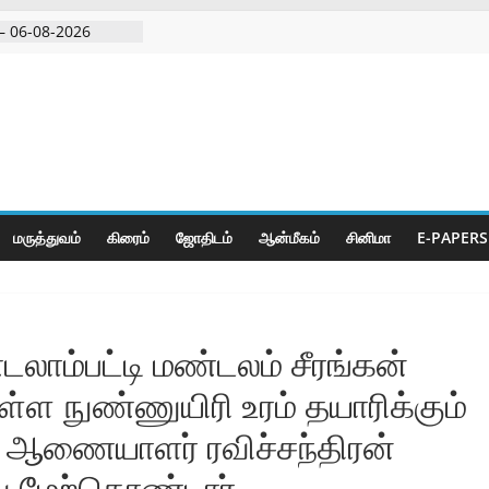
– 06-08-2026
 அதிரடி பேட்டிஒரு
குற்றவாளி, சார்பு
ல்நுட்பத்துடன்
பகுதியில்
மருத்துவம்
கிரைம்
ஜோ‌திட‌ம்
ஆன்மீகம்
சினிமா
E-PAPERS
லாம்பட்டி மண்டலம் சீரங்கன்
்ள நுண்ணுயிரி உரம் தயாரிக்கும்
 ஆணையாளர் ரவிச்சந்திரன்
வு மேற்கொண்டார்.