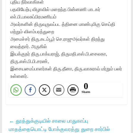
புதிய நிர்வாகிகள்‌
பதவியேற்பு விழாவில்‌ மறைந்த பின்னணி பாடகர்‌
எ௭்‌.பி.பாலசுப்பிரமணியம்‌
அவர்களின்‌ திருவுருவப்பட த்தினை மாண்புமிகு செய்தி
மற்றும்‌ விளம்பரத்துறை
அமைச்சர்‌ திரு.கடம்பூர்‌ செ.ராஜுஅவர்கள்‌ திறந்து
வைத்தார்‌. அருகில்‌
இயக்குநர்‌ திரு.பாக்யராஜ்‌, திருமதி.எஸ்‌.பி.சைலகா,
திரு.எஸ்‌.பி.பி.சரண்‌,
இசையமைப்பாளர்கள்‌ திரு.தீனா, திரு.வாசுராவ்‌ மர்றும்‌ பலர்‌
உள்ளனர்‌.
0
Shares
←
தூத்துக்குடியில்‌ சாலை பாதுகாப்பு
மாதத்தையொட்டி போக்குவரத்து துறை சார்பில்‌