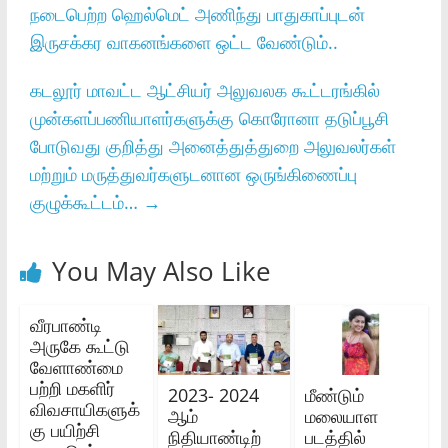
நடைபெற்ற ஹெல்மெட்‌ அணிந்து பாதுகாப்புடன்‌
இருசக்கர வாகனங்களை ஒட்ட வேண்டும்..
கடலூர்‌ மாவட்ட ஆட்சியர்‌ அலுவலக கூட்டரங்கில்‌
முன்களப்பணியாளர்களுக்கு கொரோனா தடுப்பூசி
போடுவது குறித்து அனைத்துத்துறை அலுவலர்கள்‌
மற்றும்‌ மருத்துவர்‌களுடனான ஒருங்கிணைப்பு
குழுக்கூட்டம்…
→
You May Also Like
வீரபாண்டி
அருகே கூட்டு
வேளாண்மை
பற்றி மகளிர்
2023- 2024
மீண்டும்
விவசாயிகளுக்
ஆம்
மலையாள
கு பயிற்சி
நிதியாண்டிற்
படத்தில்