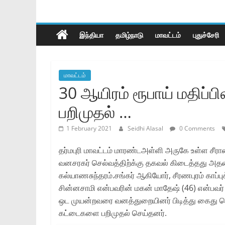
இந்தியா
தமிழ்நாடு
மாவட்டம்
புதுச்சேரி
மாவட்டம்
30 ஆயிரம் ரூபாய் மதிப
பறிமுதல் …
1 February 2021
Seidhi Alasal
0 Comments
தர்மபுரி மாவட்டம் மாரண்டஅள்ளி அருகே உள்ள சீரா
வனசரகர் செல்வத்திற்க்கு தகவல் கிடைத்தது அ
கல்யாணசுந்தரம்.சங்கர் ஆகியோர், சீரணபுரம் காப்புக
சின்னசாமி என்பவரின் மகன் மாதேஷ் (46) என்பவர்
ஒட முயன்றவரை வனத்துறையினர் பிடித்து கைது செய
கட்டைகளை பறிமுதல் செய்தனர்.