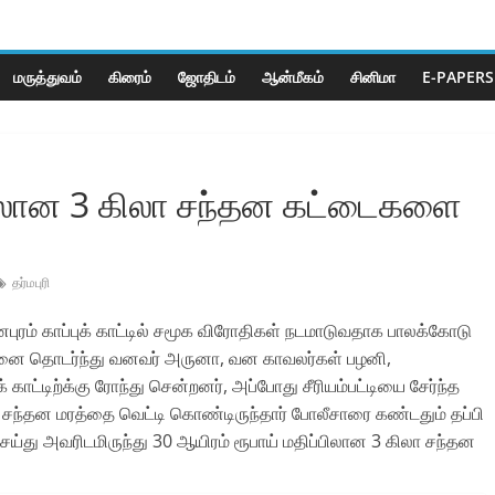
மருத்துவம்
கிரைம்
ஜோ‌திட‌ம்
ஆன்மீகம்
சினிமா
E-PAPERS
்பிலான 3 கிலா சந்தன கட்டைகளை
தர்மபுரி
னபுரம் காப்புக் காட்டில் சமூக விரோதிகள் நடமாடுவதாக பாலக்கோடு
தனை தொடர்ந்து வனவர் அருனா, வன காவலர்கள் பழனி,
் காட்டிற்க்கு ரோந்து சென்றனர், அப்போது சீரியம்பட்டியை சேர்ந்த
 சந்தன மரத்தை வெட்டி கொண்டிருந்தார் போலீசாரை கண்டதும் தப்பி
்து அவரிடமிருந்து 30 ஆயிரம் ரூபாய் மதிப்பிலான 3 கிலா சந்தன