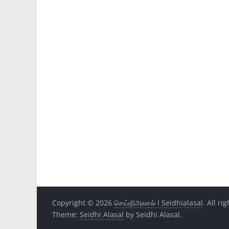
Copyright © 2026
செய்திஅலசல் l Seidhialasal
. All ri
Theme:
Seidhi Alasal
by Seidhi Alasal.