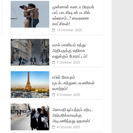
முன்னாள் கனடா பிரதமர்
பாப் பாடகியுடன் படகில்
உல்லாசம்..? வைரலான
காட்சிகள்!
13 October 2025
டீசல் மானியம் ரத்து:
அதிபருக்கு எதிராக
வலுக்கும் போராட்டம்!
7 October 2025
ஈபிள் கோபுரம்
மூடல்..சுற்றுலா பயணிகள்
ஏமாற்றம்!
4 October 2025
அமைதி ஒப்பந்தம் ஏற்பு..
அமெரிக்காவுக்கு
அடிபணிந்தது ஹமாஸ்!
4 October 2025