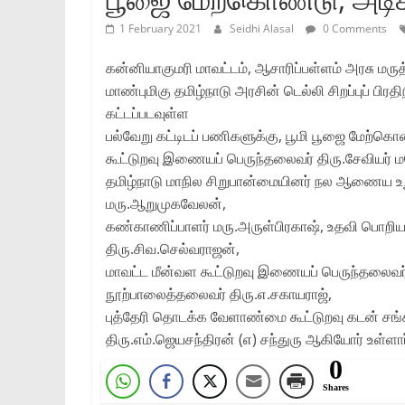
1 February 2021
Seidhi Alasal
0 Comments
கன்னியாகுமரி மாவட்டம்‌, ஆசாரிப்பள்ளம்‌ அரசு மர
மாண்புமிகு தமிழ்நாடு அரசின்‌ டெல்லி சிறப்புப்‌ பிரதி
கட்டப்படவுள்ள
பல்வேறு கட்டிடப்‌ பணிகளுக்கு, பூமி பூஜை மேற்கொண்
கூட்டுறவு இணையப்‌ பெருந்தலைவர்‌ திரு.சேவியர்‌
தமிழ்நாடு மாநில சிறுபான்மையினர்‌ நல ஆணைய உறுப்பின
மரு.ஆறுமுகவேலன்‌,
கண்காணிப்பாளர்‌ மரு.அருள்பிரகாஷ்‌, உதவி பொறிய
திரு.சிவ.செல்வராஜன்‌,
மாவட்ட மீன்வள கூட்டுறவு இணையப்‌ பெருந்தலைவர்‌ 
நூற்பாலைத்தலைவர்‌ திரு.எ.சகாயராஜ்‌,
புத்தேரி தொடக்க வேளாண்மை கூட்டுறவு கடன்‌ சங்கத்த
திரு.எம்‌.ஜெயசந்திரன்‌ (௭) சந்துரு ஆகியோர்‌ உள்ளார
0
Shares