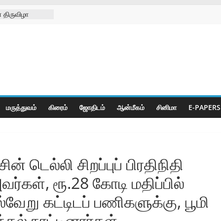
 திருவிழா
்ற
்கள் நல
ிலில்
றித்து
ெட் போட்டிகள்
மருத்துவம்
கிரைம்
ஜோ‌திட‌ம்
ஆன்மீகம்
சினிமா
E-PAPERS
்‌ டெல்லி சிறப்புப்‌ பிரதிநிதி
வர்கள்‌, ரூ.28 கோடி மதிப்பில்‌
்வேறு கட்டிடப்‌ பணிகளுக்கு, பூமி
்‌ நாட்டினார்கள்‌.