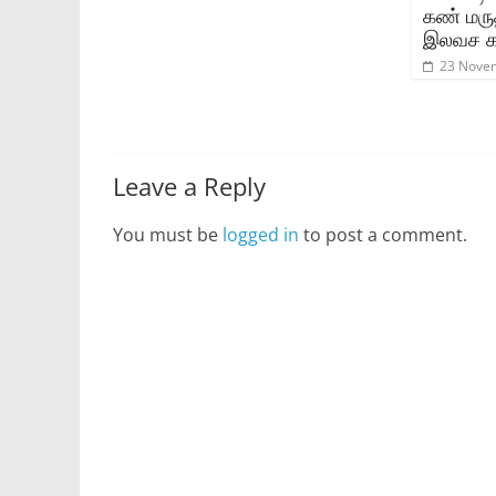
கண் மர
இலவச கண
23 Nove
Leave a Reply
You must be
logged in
to post a comment.