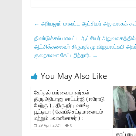
←
அரியலூர்‌ மாவட்ட ஆட்சியர்‌ அலுவலகக்‌ கூட்ட
திண்டுக்கல்‌ மாவட்ட ஆட்சியர்‌ அலுவலகத்தில்‌ ந
ஆட்சித்தலைவர்‌ திருமதி மு.விஜயலட்சுமி அவர
குறைகளை கேட்டறிந்தார்‌.
→
You May Also Like
தேர்தல் பார்வையாளர்கள்
திரு.அடோனு சாட்டர்ஜி ( ஈரோடு
மேற்கு ) , திரு.நர்பு வாங்டி
பூட்டியா ( கோபிசெட்டிபாளையம்
மற்றும் பவானிசாகர் ) :
29 April 2021
0
காட்பாடிய