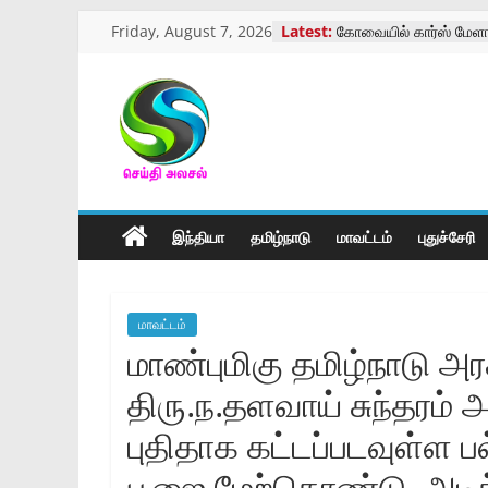
Skip
Friday, August 7, 2026
Latest:
கோவையில் கார்ஸ் மேளா
to
கைம்பெண்கள்,ஆதரவற
பெண்கள்,பேரிளம் பெண
content
வாரியசிறப்பு முகாம்
திருத்தணி முருகன் கோய
செய்திஅலசல்
விழாக்கோலம்
கோவையில் தாய்ப்பால் கு
விழிப்புணர்வு
l
கோவையில் பாரா கிரிக்க
இந்தியா
தமிழ்நாடு
மாவட்டம்
புதுச்சேரி
Seidhialasal
Tamil
மாவட்டம்
Online
மாண்புமிகு தமிழ்நாடு அரசின
NewsPaper
திரு.ந.தளவாய்‌ சுந்தரம்‌ அ
புதிதாக கட்டப்படவுள்ள பல
பூஜை மேற்கொண்டு, அடிக்கல