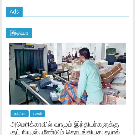
Ads
இந்தியா
இந்தியா
உலகம்
அமெரிக்காவில் வாழும் இந்தியர்களுக்கு
குட் நியூஸ்..மீண்டும் தொடங்கியது தபால்