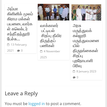
அம்மா
கிளினிக் மூலம்
கிராம மக்கள்
பயனடைவார்க
வாக்காளர்
அரசு
ள் கலெக்டர்
பட்டியல்
மருத்துவக்
சந்தீப்நந்தூரி
சிறப்பு தீவிர
கல்லூரி
பேச்சு…
திருத்தப்
மருத்துவமனை
பணிகள்
யில்
13 February
திருநங்கைகள்
2021
0
4 November
சிறப்பு
2025
புறநோயாளி
பிரிவு
8 January 2023
0
Leave a Reply
You must be
logged in
to post a comment.