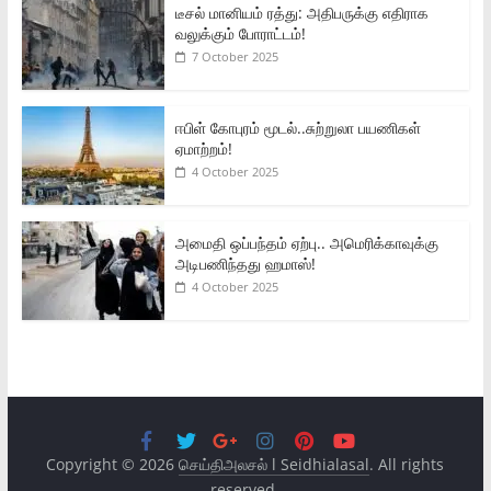
டீசல் மானியம் ரத்து: அதிபருக்கு எதிராக
வலுக்கும் போராட்டம்!
7 October 2025
ஈபிள் கோபுரம் மூடல்..சுற்றுலா பயணிகள்
ஏமாற்றம்!
4 October 2025
அமைதி ஒப்பந்தம் ஏற்பு.. அமெரிக்காவுக்கு
அடிபணிந்தது ஹமாஸ்!
4 October 2025
Copyright © 2026
செய்திஅலசல் l Seidhialasal
. All rights
reserved.