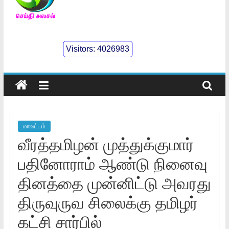
செய்திஅலசல்
l
Visitors:
4026983
Seidhialasal
Tamil
Online
NewsPaper
மாவட்டம்
வீரத்தமிழன் முத்துக்குமார்
பதினோராம் ஆண்டு நினைவு
தினத்தை முன்னிட்டு அவரது
திருவுருவ சிலைக்கு தமிழர்
கட்சி சார்பில்