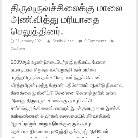
திருவுருவச்சிலைக்கு மாலை
அணிவித்து மரியாதை
செலுத்தினர்.
31 January 2021
Seidhi Alasal
0 Comments
சென்னை
2009ஆம் ஆண்டுநடைபெற்ற இறுதிகட்ட போரை
உடனடியாக நிறுத்த வலியுறுத்தி தன் உயிரை
ஈழத்தமிழருக்கதன் உயிரை மாய்த்துக் கொண்ட
வீரத்தமிழன் முத்துக்குமார் பதினோராம் ஆண்டு நினைவு
தினத்தை முன்னிட்டு சென்னை கொளத்தூரில் உள்ள
அவரது திருவுருவ சிலைக்கு தமிழர் கட்சி
சார்பில்ஒருங்கிணைப்பாளரும் இயக்குனருமான இசக்கி
கார்வண்ணன் அவர்கள் தலைமையில்,நிர்வாகிகள்
ஜோசப்ராஜன் மற்றும் இயக்குனரும் தமிழ்
தேசியவாதிகளான புகழேந்தி தங்கராஜ் ஆகியோர்