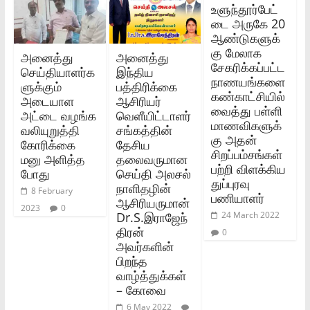
உளுந்தூர்பேட்
டை அருகே 20
ஆண்டுகளுக்
கு மேலாக
அனைத்து
அனைத்து
சேகரிக்கப்பட்ட
செய்தியாளர்க
இந்திய
நாணயங்களை
ளுக்கும்
பத்திரிக்கை
கண்காட்சியில்
அடையாள
ஆசிரியர்
வைத்து பள்ளி
அட்டை வழங்க
வெளீயிட்டாளர்
மாணவிகளுக்
வலியுறுத்தி
சங்கத்தின்
கு அதன்
கோரிக்கை
தேசிய
சிறப்பம்சங்கள்
மனு அளித்த
தலைவருமான
பற்றி விளக்கிய
போது
செய்தி அலசல்
துப்புரவு
நாளிதழின்
8 February
பணியாளர்
ஆசிரியருமான்
2023
0
Dr.S.இராஜேந்
24 March 2022
திரன்
0
அவர்களின்
பிறந்த
வாழ்த்துக்கள்
– கோவை
6 May 2022