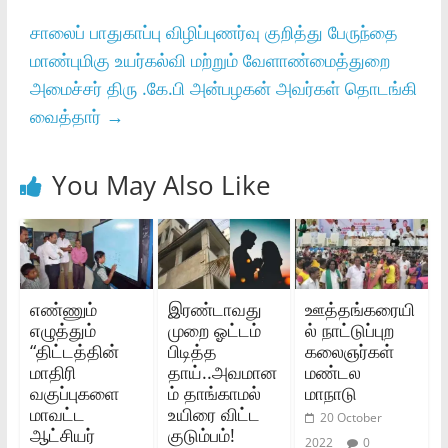
சாலைப்‌ பாதுகாப்பு விழிப்புணர்வு குறித்து பேருந்தை
மாண்புமிகு உயர்கல்வி மற்றும்‌ வேளாண்மைத்துறை
அமைச்சர்‌ திரு .கே.பி அன்பழகன்‌ அவர்கள்‌ தொடங்கி
வைத்தார்‌
→
You May Also Like
எண்ணும்
இரண்டாவது
ஊத்தங்கரையி
எழுத்தும்
முறை ஓட்டம்
ல் நாட்டுப்புற
“திட்டத்தின்
பிடித்த
கலைஞர்கள்
மாதிரி
தாய்..அவமான
மண்டல
வகுப்புகளை
ம் தாங்காமல்
மாநாடு
மாவட்ட
உயிரை விட்ட
20 October
ஆட்சியர்
குடும்பம்!
2022
0