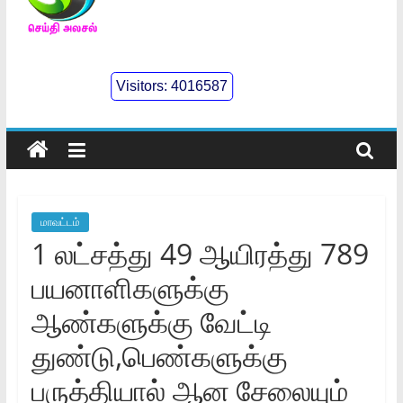
செய்திஅலசல்
l
Visitors:
4016587
Seidhialasal
Tamil
Online
NewsPaper
மாவட்டம்
1 லட்சத்து 49 ஆயிரத்து 789
பயனாளிகளுக்கு
ஆண்களுக்கு வேட்டி
துண்டு,பெண்களுக்கு
பருத்தியால்‌ ஆன சேலையும்‌