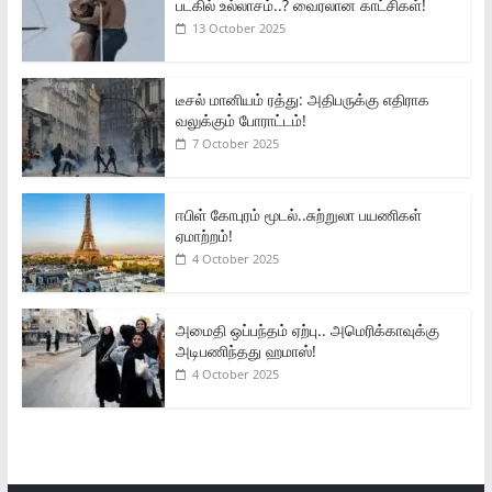
படகில் உல்லாசம்..? வைரலான காட்சிகள்!
13 October 2025
டீசல் மானியம் ரத்து: அதிபருக்கு எதிராக
வலுக்கும் போராட்டம்!
7 October 2025
ஈபிள் கோபுரம் மூடல்..சுற்றுலா பயணிகள்
ஏமாற்றம்!
4 October 2025
அமைதி ஒப்பந்தம் ஏற்பு.. அமெரிக்காவுக்கு
அடிபணிந்தது ஹமாஸ்!
4 October 2025