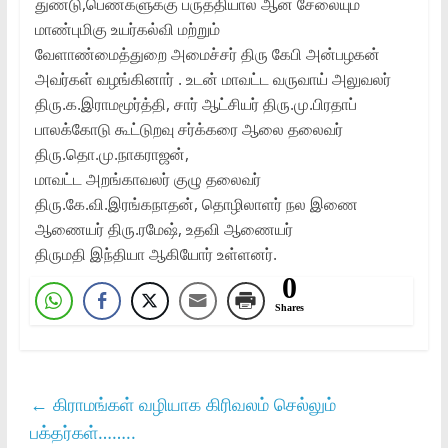
துண்டு,பெண்களுக்கு பருத்தியால்‌ ஆன சேலையும்‌
மாண்புமிகு உயர்கல்வி மற்றும்‌
வேளாண்மைத்துறை அமைச்சர்‌ திரு கேபி அன்பழகன்‌
அவர்கள்‌ வழங்கினார்‌ . உடன்‌ மாவட்ட வருவாய்‌ அலுவலர்‌
திரு.க.இராமமூர்த்தி, சார்‌ ஆட்சியர்‌ திரு.மு.பிரதாப்‌
பாலக்கோடு கூட்டுறவு சர்க்கரை ஆலை தலைவர்‌
திரு.தொ.மு.நாகராஜன்‌,
மாவட்ட அறங்காவலர்‌ குழு தலைவர்‌
திரு.கே.வி.இரங்கநாதன்‌, தொழிலாளர்‌ நல இணை
ஆணையர்‌ திரு.ரமேஷ்‌, உதவி ஆணையர்‌
திருமதி இந்தியா ஆகியோர்‌ உள்ளனர்‌.
0
Shares
←
கிராமங்கள் வழியாக கிரிவலம் செல்லும்
பக்தர்கள்……..