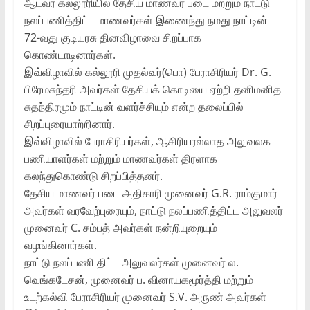
ஆடவர் கல்லூரியில் தேசிய மாணவர் படை மற்றும் நாட்டு
நலப்பணித்திட்ட மாணவர்கள் இணைந்து நமது நாட்டின்
72-வது குடியரசு தினவிழாவை சிறப்பாக
கொண்டாடினார்கள்.
இவ்விழாவில் கல்லூரி முதல்வர்(பொ) பேராசிரியர் Dr. G.
பிரேமசுந்தரி அவர்கள் தேசியக் கொடியை ஏற்றி தனிமனித
சுதந்திரமும் நாட்டின் வளர்ச்சியும் என்ற தலைப்பில்
சிறப்புரையாற்றினார்.
இவ்விழாவில் பேராசிரியர்கள், ஆசிரியரல்லாத அலுவலக
பணியாளர்கள் மற்றும் மாணவர்கள் திரளாக
கலந்துகொண்டு சிறப்பித்தனர்.
தேசிய மாணவர் படை அதிகாரி முனைவர் G.R. ராம்குமார்
அவர்கள் வரவேற்புரையும், நாட்டு நலப்பணித்திட்ட அலுவலர்
முனைவர் C. சம்பத் அவர்கள் நன்றியுறையும்
வழங்கினார்கள்.
நாட்டு நலப்பணி திட்ட அலுவலர்கள் முனைவர் ல.
வெங்கடேசன், முனைவர் ப. வினாயகமூர்த்தி மற்றும்
உடற்கல்வி பேராசிரியர் முனைவர் S.V. அருண் அவர்கள்