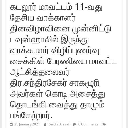
கடலூர்‌ மாவட்டம்‌ 11-வது
தேசிய வாக்காளர்‌
தினவிழாவினை முன்னிட்டு
டவுன்ஹாலில்‌ இருந்து
வாக்காளர்‌ விழிப்புணர்வு
சைக்கிள்‌ பேரணியை மாவட்ட
ஆட்சித்தலைவர்‌
திர.சந்திரசேகர்‌ சாகழூரி
அவர்கள்‌ கொடி அசைத்து
தொடங்கி வைத்து தாமும்‌
பங்கேற்றார்‌.
25 January 2021
Seidhi Alasal
0 Comments