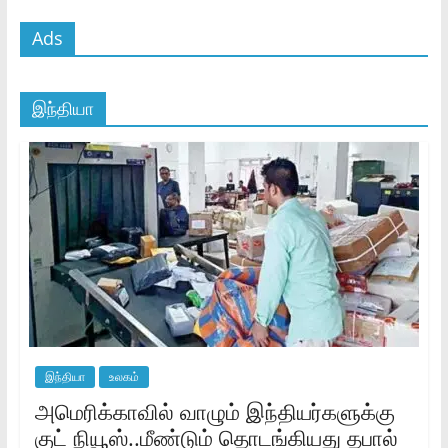
Ads
இந்தியா
இந்தியா
உலகம்
அமெரிக்காவில் வாழும் இந்தியர்களுக்கு
குட் நியூஸ்..மீண்டும் தொடங்கியது தபால்