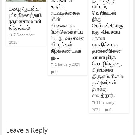
தடுப்பு
வட்டம்‌,
மழைநீருடன்க
நடவடிக்கைக
வெலிங்டன்‌
ழிவுநீர்கலந்துபி
ளின்
நீர்த்‌
ரதானசாலையி
விளைவாக
தேக்கத்திலிரு
ல்தேக்கம்
மேற்கொள்ளப்ப
ந்து விவசாய
7 December
ட்ட நடவடிக்கை
பாசன
2025
விபரங்கள்
வசதிக்காக
கீழ்க்கண்டவா
தண்ணீரினை
று…
மாண்புமிகு
தொழில்துறை
5 January 2021
அமைச்சர்‌
0
திரு.எம்‌.சி.சம்ப
த அவர்கள்‌
திறந்து
வைத்தார்‌.
11 January
2021
0
Leave a Reply