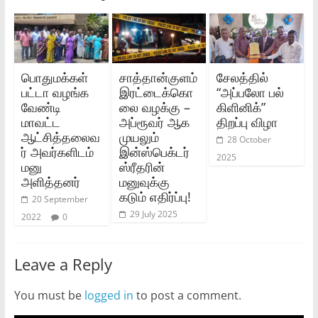
பொதுமக்கள்
சாத்தான்குளம்
சேலத்தில்
பட்டா வழங்க
இரட்டைக்கொ
“அப்பலோ பல்
வேண்டி
லை வழக்கு –
கிளினிக்”
மாவட்ட
அப்ரூவர் ஆக
திறப்பு விழா
ஆட்சித்தலைவ
முயலும்
28 October
ர் அவர்களிடம்
இன்ஸ்பெக்டர்
2025
மனு
ஸ்ரீதரின்
அளித்தனர்
மனுவுக்கு
கடும் எதிர்ப்பு!
20 September
29 July 2025
2022
0
Leave a Reply
You must be
logged in
to post a comment.