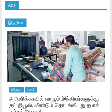
Ads
இந்தியா
இந்தியா
உலகம்
அமெரிக்காவில் வாழும் இந்தியர்களுக்கு
குட் நியூஸ்..மீண்டும் தொடங்கியது தபால்
பார்சல் சேவை!