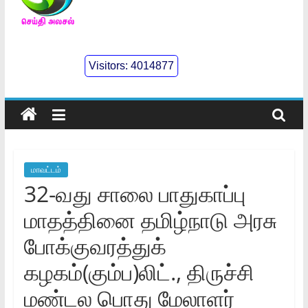
செய்திஅலசல்
l
Visitors:
4014877
Seidhialasal
Tamil
Online
NewsPaper
மாவட்டம்
32-வது சாலை பாதுகாப்பு
மாதத்தினை தமிழ்நாடு அரசு
போக்குவரத்துக்‌
கழகம்‌(கும்ப‌)லிட்‌., திருச்சி
மண்டல பொது மேலாளர்‌