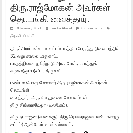
திரு.ராஜ்மோகன்‌ அவர்கள்‌
தொடங்கி வைத்தார்‌.
19 January 2021
Seidhi Alasal
0 Comments
திருச்சிராப்பள்ளி
திருச்சிராப்பள்ளி மாவட்டம்‌, மத்திய பேருந்து நிலையத்தில்‌
32-வது சாலை பாதுகாப்பு
மாதத்தினை தமிழ்நாடு அரசு போக்குவரத்துக்‌
கழகம்‌(கும்ப‌)லிட்‌., திருச்சி
மண்டல பொது மேலாளர்‌ திரு.ராஜ்மோகன்‌ அவர்கள்‌
தொடங்கி
வைத்தார்‌. அருகில்‌ துணை மேலாளர்கள்‌
திரு.சிங்காரவேலூ (வணிகம்‌),
திரு.நடராஜன்‌ (கணக்கு), திரு.ரெங்கராஜன்‌(பணியாளர்ரூ
சட்டம்‌) ஆகியோர்‌ உடன்‌ உள்ளனர்‌.