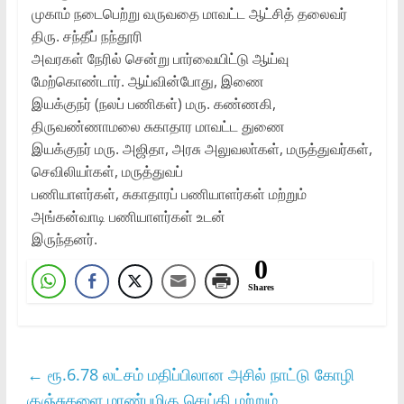
முகாம்‌ நடைபெற்று வருவதை மாவட்ட ஆட்சித்‌ தலைவர்‌
திரு. சந்தீப்‌ நந்தூரி
அவரகள்‌ நேரில்‌ சென்று பார்வையிட்டு ஆய்வு
மேற்கொண்டார்‌. ஆய்வின்போது, இணை
இயக்குநர்‌ (நலப்‌ பணிகள்‌) மரு. கண்ணகி,
திருவண்ணாமலை சுகாதார மாவட்ட துணை
இயக்குநர்‌ மரு. அஜிதா, அரசு அலுவலா்கள்‌, மருத்துவர்கள்‌,
செவிலியா்கள்‌, மருத்துவப்‌
பணியாளர்கள்‌, சுகாதாரப்‌ பணியாளர்கள்‌ மற்றும்‌
அங்கன்வாடி பணியாளர்கள்‌ உடன்‌
இருந்தனர்‌.
0
Shares
←
ரூ.6.78 லட்சம்‌ மதிப்பிலான அசில்‌ நாட்டு கோழி
குஞ்சுகளை மாண்புமிகு செய்தி மற்றும்‌