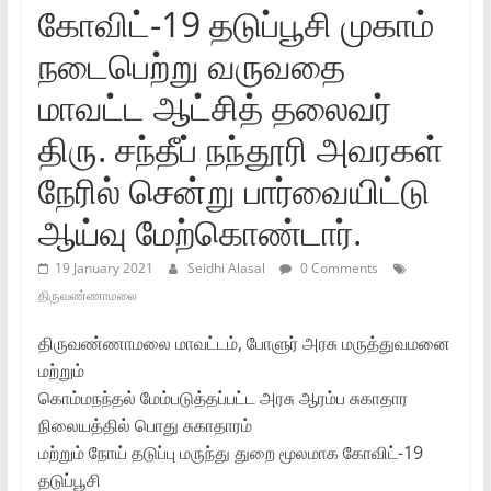
கோவிட்‌-19 தடுப்பூசி முகாம்‌
நடைபெற்று வருவதை
மாவட்ட ஆட்சித்‌ தலைவர்‌
திரு. சந்தீப்‌ நந்தூரி அவரகள்‌
நேரில்‌ சென்று பார்வையிட்டு
ஆய்வு மேற்கொண்டார்‌.
19 January 2021
Seidhi Alasal
0 Comments
திருவண்ணாமலை
திருவண்ணாமலை மாவட்டம்‌, போளுர்‌ அரசு மருத்துவமனை
மற்றும்‌
கொம்மநந்தல்‌ மேம்படுத்தப்பட்ட அரசு ஆரம்ப சுகாதார
நிலையத்தில்‌ பொது சுகாதாரம்‌
மற்றும்‌ நோய்‌ தடுப்பு மருந்து துறை மூலமாக கோவிட்‌-19
தடுப்பூசி