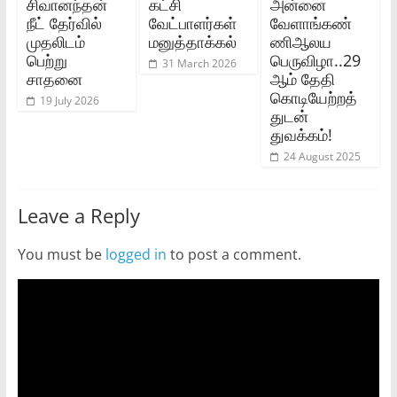
சிவானந்தன்
கட்சி
அன்னை
நீட் தேர்வில்
வேட்பாளர்கள்
வேளாங்கண்
முதலிடம்
மனுத்தாக்கல்
ணிஆலய
பெற்று
பெருவிழா..29
31 March 2026
சாதனை
ஆம் தேதி
கொடியேற்றத்
19 July 2026
துடன்
துவக்கம்!
24 August 2025
Leave a Reply
You must be
logged in
to post a comment.