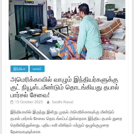
இந்தியா
உலகம்
அமெரிக்காவில் வாழும் இந்தியர்களுக்கு
குட் நியூஸ்..மீண்டும் தொடங்கியது தபால்
பார்சல் சேவை!
15 October 2025
Seidhi Alasal
இந்தியாவில் இருந்து இன்று முதல் அமெரிக்காவுக்கு மீண்டும்
தபால் பார்சல் சேவை தொடங்கப்பட்டுள்ளதாக இந்திய தபால் துறை
தெரிவித்துள்ளது. புதிய வரி விகிதம் மற்றும் ஒழுங்குமுறை
தேவைகளுக்காக