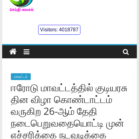
செய்திஅலசல்
l
Visitors:
4018787
Seidhialasal
Tamil
Online
NewsPaper
மாவட்டம்
ஈரோடு மாவட்டத்தில் குடியரசு
தின விழா கொண்டாட்டம்
வருகிற 26-ஆம் தேதி
நடைபெறுவதையொட்டி முன்
எச்சரிக்கை நடவடிக்கை