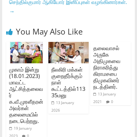
செந்தில்குமார் ஆகியோர் இனிப்புகள் வழங்கினார்கள்.
→
You May Also Like
தலைவாசல்
அருகே
அதிமுகவை
நிராகரித்து
முகாம் இன்று
நீலகிரி மக்கள்
கிராமசபை
(18.01.2023)
குறைதீர்க்கும்
திமுகவினர்
மாவட்ட
நாள்
நடத்தினர்.
ஆட்சித்தலைவ
கூட்டத்தில்113
ர்
35மனு
13 January
க.வீ.முரளீதரன்
2021
0
13 January
அவர்கள்
2026
தலைமையில்
நடைபெற்றது.
19 January
2023
0