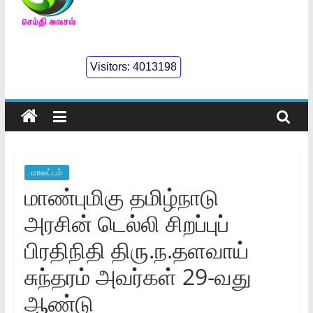
செய்திஅலசல்
l
Visitors:
4013198
Seidhialasal
Tamil
Online
NewsPaper
மாவட்டம்
மாண்புமிகு தமிழ்நாடு
அரசின்‌ டெல்லி சிறப்புப்‌
பிரதிநிதி திரு.ந.தளவாய்‌
சுந்தரம்‌ அவர்கள்‌ 29-வது
ஆண்டு