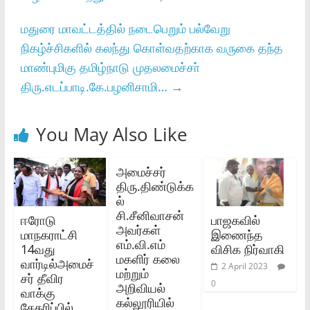
மதுரை மாவட்டத்தில்‌ நடைபெறும்‌ பல்வேறு
நிகழ்ச்சிகளில்‌ கலந்து கொள்வதற்காக வருகை தந்த
மாண்புமிகு தமிழ்நாடு முதலமைச்சா்‌
திரு.எடப்பாடி.கே.பழனிசாமி…
→
You May Also Like
அமைச்சர்‌
திரு.திண்டுக்க
ல்‌
சி.சீனிவாசன்‌
ஈரோடு
பாஜகவில்
அவர்கள்‌
மாநகராட்சி
இணைந்த
எம்‌.வி.எம்‌
14வது
விசிக நிர்வாகி
மகளிர்‌ கலை
வார்டில்அமைச்
2 April 2023
மற்றும்‌
சர் தீவிர
0
அறிவியல்‌
வாக்கு
கல்லூரியில்‌
சேகரிப்பில்