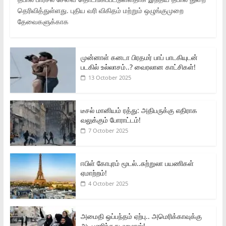
தெரிவித்துள்ளது. புதிய வரி விகிதம் மற்றும் ஒழுங்குமுறை
தேவைகளுக்காக
முன்னாள் கனடா பிரதமர் பாப் பாடகியுடன்
படகில் உல்லாசம்..? வைரலான காட்சிகள்!
13 October 2025
டீசல் மானியம் ரத்து: அதிபருக்கு எதிராக
வலுக்கும் போராட்டம்!
7 October 2025
ஈபிள் கோபுரம் மூடல்..சுற்றுலா பயணிகள்
ஏமாற்றம்!
4 October 2025
அமைதி ஒப்பந்தம் ஏற்பு.. அமெரிக்காவுக்கு
அடிபணிந்தது ஹமாஸ்!