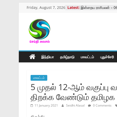
Skip
Friday, August 7, 2026
Latest:
இன்றைய ராசிபலன் – 0
to
தோப்பு வெங்கடாசலம் அத
வாரத்தில் முடிவு
content
பெண் மீது தாக்குதல்குற்
ஆய்வாளர் மீது புகார்
செய்திஅலசல்
கோவையில் ஏஐ தொழில்ந
உருவாகிய கல்லூரி
கோவை நவ இந்தியா பகு
l
நடைபெற்ற விழா
இந்தியா
தமிழ்நாடு
மாவட்டம்
புதுச்சேரி
Seidhialasal
Tamil
மாவட்டம்
Online
5 முதல் 12-ஆம் வகுப்ப
NewsPaper
திறக்க வேண்டும் தமிழக ஆ
11 January 2021
Seidhi Alasal
0 Comments
திருச்சி: