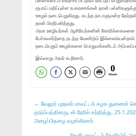
பள்ளிகளிடம் வவுச்சர் மட்டுமே கேட்டுப் பெறுகிறார்
ரூபாய் மதிப்புள்ள உபகரணங்கள் தான் பள்ளிகளுக்க
ஊழல் நடைபெறுகிறது. கடந்த நாடாளுமன்ற தேர்தலில் ம
தான் பிரதிபலித்தது.
அரசு ஊழியர்கள் ஆசிரியர்களின் கோரிக்கைகளை 
பேச்சுவார்த்தை நடத்த வேண்டும் இல்லையென்றால் 
நடைபெறும் ஊழல்களை பொதுமக்களிடம் அம்பலப்ப
இவ்வாறு அவர் கூறினார்.
0
Shares
←
வேலூர்‌ புறநகர்‌ மாவட்டக்‌ கழக துணைச்‌ செ
குடும்பத்தினருடன்‌ நேரில்‌ சந்தித்து, 25.
அழைப்பிதழை வழங்கினார்‌.
தேனி மாவட்டம் தேனியில் அன