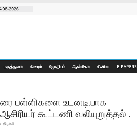
6-08-2026
ிரடி பேட்டிஒரு
றவாளி, சார்பு
ுட்பத்துடன்
தியில்
மருத்துவம்
கிரைம்
ஜோ‌திட‌ம்
ஆன்மீகம்
சினிமா
E-PAPERS
ு வரை பள்ளிகளை உடனடியாக
சிரியர் கூட்டணி வலியுறுத்தல் .
திருச்சி