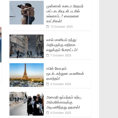
முன்னாள் கனடா பிரதமர்
பாப் பாடகியுடன் படகில்
உல்லாசம்..? வைரலான
காட்சிகள்!
13 October 2025
டீசல் மானியம் ரத்து:
அதிபருக்கு எதிராக
வலுக்கும் போராட்டம்!
7 October 2025
ஈபிள் கோபுரம்
மூடல்..சுற்றுலா பயணிகள்
ஏமாற்றம்!
4 October 2025
அமைதி ஒப்பந்தம் ஏற்பு..
அமெரிக்காவுக்கு
அடிபணிந்தது ஹமாஸ்!
4 October 2025