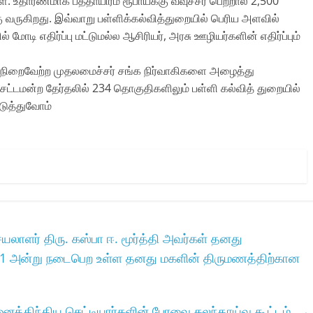
கள். உதாரணமாக பத்தாயிரம் ரூபாய்க்கு வவுச்சர் பெற்றால் 2,500
ு வருகிறது. இவ்வாறு பள்ளிக்கல்வித்துறையில் பெரிய அளவில்
ோடி எதிர்ப்பு மட்டுமல்ல ஆசிரியர், அரசு ஊழியர்களின் எதிர்ப்பும்
நிறைவேற்ற முதலமைச்சர் சங்க நிர்வாகிகளை அழைத்து
சட்டமன்ற தேர்தலில் 234 தொகுதிகளிலும் பள்ளி கல்வித் துறையில்
டுத்துவோம்
யலாளர்‌ திரு. கஸ்பா ஈ. மூர்த்தி அவர்கள்‌ தனது
1.2021 அன்று நடைபெற உள்ள தனது மகளின்‌ திருமணத்திற்கான
ைத்திந்திய செட்டியார்களின் பேரவை கலந்தாய்வு கூட்டம்.
→