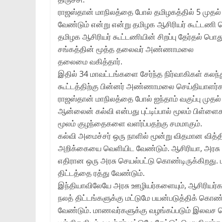
ராஜஸ்தான் மாநிலத்தை போல் தமிழகத்தில் 5 முதல
வேண்டும் என்று என்று தமிழக ஆசிரியர் கூட்டணி த
தமிழக ஆசிரியர் கூட்டணியின் சிறப்பு தேர்தல் பொதுக
சங்கத்தின் மூத்த தலைவர் அண்ணாமலை
தலைமை வகித்தார்.
இதில் 34 மாவட்டங்களை சேர்ந்த நிர்வாகிகள் கலந
கூட்டத்திற்கு பின்னர் அண்ணாமலை செய்தியாளர்க
ராஜஸ்தான் மாநிலத்தை போல் ஐந்தாம் வகுப்பு முதல்
ஆன்லைன் கல்வி என்பது புட்டிப்பால் மூலம் பிள்ளை
மூலம் குழந்தைகளை வளர்ப்பதற்கு சமமாகும்.
கல்வி அமைச்சர் ஒரு நாளில் மூன்று விதமான வி
அறிக்கையை வெளியிட வேண்டும். ஆசிரியா, அரசு 
எதிரான ஒரு அரசு செயல்பட்டு கொண்டிருக்கிறது. 
திட்டத்தை ரத்து வேண்டும்.
இந்தியாவிலேயே அரசு ஊழியர்களையும், ஆசிரியர்
நலத் திட்டங்களுக்கு மட்டுமே பயன்படுத்திக் க
வேண்டும். மாணவர்களுக்கு வழங்கப்படும் இலவச 