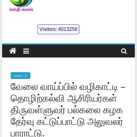
செய்திஅலசல்
l
Visitors:
4013258
Seidhialasal
Tamil
Online
NewsPaper
மாவட்டம்
வேலை வாய்ப்பில் வழிகாட்டி –
தொழிற்கல்வி ஆசிரியர்கள்
திருவள்ளுவர் பல்கலை கழக
தேர்வு கட்டுப்பாட்டு அலுவலர்
பாராட்டு.