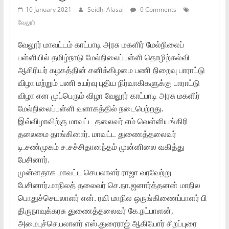
10 January 2021
Seidhi Alasal
0 Comments
வேலூர்
வேலூர் மாவட்டம் காட்பாடி அரசு மகளிர் மேல்நிலைப்
பள்ளியில் தமிழ்நாடு மேல்நிலைப்பள்ளி தொழிற்கல்வி
ஆசிரியர் கழகத்தின் சனிக்கிழமை பணி நிறைவு பாராட்டு
விழா மற்றும் பணி உயர்வு புதிய நிர்வாகிகளுக்கு பாராட்டு
விழா என முப்பெரும் விழா வேலூர் காட்பாடி அரசு மகளிர்
மேல்நிலைப்பள்ளி வளாகத்தில் நடைபெற்றது.
இவ்விழாவிற்கு மாவட்ட தலைவர் எம் வெள்ளியங்கிரி
தலைமை தாங்கினார். மாவட்ட துணைத்தலைவர்
டி.சண்முகம் ச.சச்சிதானந்தம் முன்னிலை வகித்து
பேசினார்.
முன்னதாக மாவட்ட செயலாளர் ராஜா வரவேற்று
பேசினார்.மாநிலத் தலைவர் செ.நா.ஜனார்த்தனன் மாநில
பொதுச்செயலாளர் என். ரவி மாநில ஒருங்கிணைப்பாளர் பி
திருநாவுக்கரசு துணைத்தலைவர் கே.நட்பாளன்,
அமைபுச்செயலாளர் எஸ்.துரைராஜ் ஆகியோர் சிறப்புரை