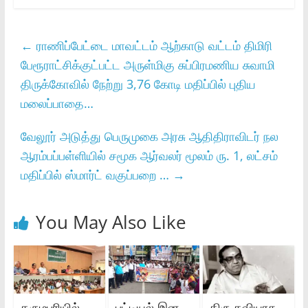
←
ராணிப்பேட்டை மாவட்டம் ஆற்காடு வட்டம் திமிரி
பேரூராட்சிக்குட்பட்ட அருள்மிகு சுப்பிரமணிய சுவாமி
திருக்கோவில் நேற்று 3,76 கோடி மதிப்பில் புதிய
மலைப்பாதை…
வேலூர் அடுத்து பெருமுகை அரசு ஆதிதிராவிடர் நல
ஆரம்பப்பள்ளியில் சமூக ஆர்வலர் மூலம் ரு. 1, லட்சம்
மதிப்பில் ஸ்மார்ட் வகுப்பறை …
→
You May Also Like
தருமபுரியில்
பட்டியல் இன
திரு.கவியரசு