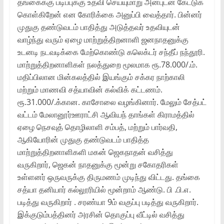
தங்கைக்கு படிப்புக்கு உதவி செய்யுமாறு அன்புடன் கேட்டுக்
கொள்கிறேன் என கோரிக்கை அனுப்பி வைத்தார். பின்னர்
முதுகு தண்டுவடம் பாதித்து அடுத்தவர் உதவியுடன்
வாழ்ந்து வரும் ஏழை மாற்றுத்திறனாளி ஜனநாதனுக்கு
உடனடி நடவடிக்கை மேற்கொண்டு கலெக்டர் சந்தீப் நந்தூரி.
மாற்றுத்திறனாளிகள்‌ நலத்துறை மூலமாக ரூ.78.000/.ம்.
மதிப்பிலான மின்கலத்தில் இயங்கும் சக்கர நாற்காலி
மற்றும் மாணவி சத்யாவின் கல்விக் கட்டணம்.
ரூ.31.000/.க்கான. காசோலை வழங்கினார். மேலும் சேத்பட்
வட்டம் மேலானூர்ஊராட்சி ஆவியந் தாங்கள் கிராமத்தில்
ஏழை நெசவுத் தொழிலாளி சம்பத், மற்றும் பார்வதி,
ஆகியோரின் முதுகு தண்டுவடம் பாதித்த
மாற்றுத்திறனாளிகளி மகன் ஜெகநாதன் வசித்து
வருகிறார், ஜெகன் நாதனுக்கு மூன்று சகோதரிகள்
உள்ளனர் ஒருவருக்கு திருமணம் முடிந்து விட்டது. தங்கை
சத்யா தனியார் கல்லூரியில் மூன்றாம் ஆண்டு. பி .பி.எ.
படித்து வருகிறார் . சரண்யா 9ம் வகுப்பு படித்து வருகிறார்.
இக்குடும்பத்தினர் அரசின் தொகுப்பு வீட்டில் வசித்து