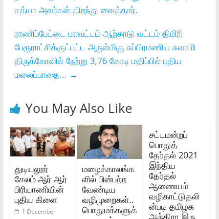
சத்யா அவர்கள் திறந்து வைத்தார்.
ராணிப்பேட்டை மாவட்டம் ஆற்காடு வட்டம் திமிரி
பேரூராட்சிக்குட்பட்ட அருள்மிகு சுப்பிரமணிய சுவாமி
திருக்கோவில் நேற்று 3,76 கோடி மதிப்பில் புதிய
மலைப்பாதை…
→
You May Also Like
சட்டமன்றப்
பொதுத்
தேர்தல் 2021
இந்திய
துடியலூர்
மழைக்காலங்க
தேர்தல்
சேலம் ஆர் ஆர்
ளில் பின்பற்ற
ஆணையம்
பிரியாணியின்
வேண்டிய
வழிகாட்டுதலி
புதிய கிளை
வழிமுறைகள்..
ன்படி தமிழக
பொதுமக்களுக்
1 December
ஆந்திரா இரு