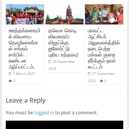
ஊத்தங்கரையி
தவெக கொடி
மாவட்ட
ல் விவசாய
விவகாரம்:
ஆட்சியர்
தொழிலாளர்க
விஜய்க்கு
அலுவலகத்தில்
ள் சங்கம்
ஐகோர்ட்டு
நடைபெற்ற
சார்பில்
புதிய உத்தரவு!
மக்கள் குறை
கண்டன
தீர்க்கும் நாள்
26 September
ஆர்ப்பாட்டம்.
கூட்டம்
2025
7 March 2023
27 September
0
2022
0
Leave a Reply
You must be
logged in
to post a comment.