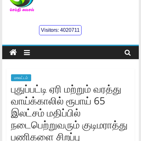
செய்திஅலசல்
l
Visitors:
4020711
Seidhialasal
Tamil
Online
NewsPaper
மாவட்டம்
புதுப்பட்டி ஏரி மற்றும் வரத்து
வாய்க்காலில் ரூபாய் 65
இலட்சம் மதிப்பில்
நடைபெற்றுவரும் குடிமராத்து
பணிகளை சிறப்பு