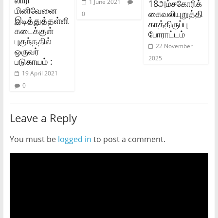
18அம்சகோரிக்
1 June 2021
மினிவேனை
கைவலியுறுத்தி
0
இடித்துத்தள்ளி
காத்திருப்பு
கடைக்குள்
போராட்டம்
புகுந்ததில்
22 November
ஒருவர்
2025
படுகாயம் :
19 April 2021
0
Leave a Reply
You must be
logged in
to post a comment.