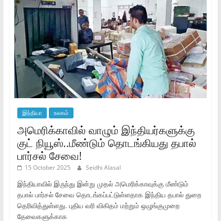
இந்தியா
உலகம்
அமெரிக்காவில் வாழும் இந்தியர்களுக்கு
குட் நியூஸ்..மீண்டும் தொடங்கியது தபால்
பார்சல் சேவை!
15 October 2025
Seidhi Alasal
இந்தியாவில் இருந்து இன்று முதல் அமெரிக்காவுக்கு மீண்டும்
தபால் பார்சல் சேவை தொடங்கப்பட்டுள்ளதாக இந்திய தபால் துறை
தெரிவித்துள்ளது. புதிய வரி விகிதம் மற்றும் ஒழுங்குமுறை
தேவைகளுக்காக