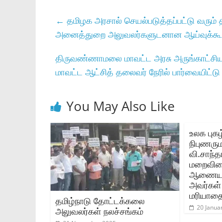
←
தமிழக அரசால்‌ செயல்படுத்தப்பட்டு வரும்‌ தி
அனைத்துறை அலுவலர்களுடனான ஆய்வுக்கூட்ட
திருவண்ணாமலை மாவட்ட அரசு அருங்காட்சியம் 
மாவட்ட ஆட்சித் தலைவர் நேரில் பார்வையிட்ட
You May Also Like
உலக புகழ
நிபுணரு
வி.சாந்த
மறைவின
ஆணையாளர
அவர்கள்
மரியாதை 
தமிழ்நாடு தோட்டக்கலை
20 Janua
அலுவலர்கள் நலச்சங்கம்