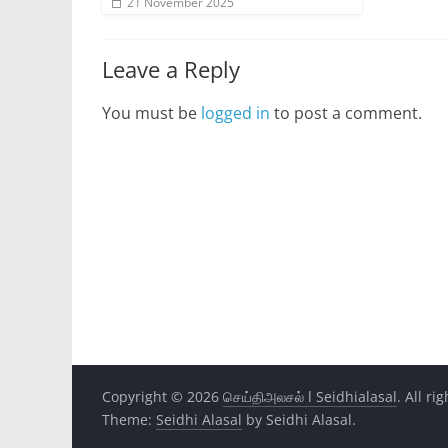
21 November 2025
Leave a Reply
You must be
logged in
to post a comment.
Copyright © 2026
செய்திஅலசல் l Seidhialasal
. All ri
Theme:
Seidhi Alasal
by Seidhi Alasal.