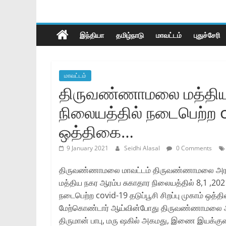
இந்தியா
தமிழ்நாடு
மாவட்டம்
புதுச்சேரி
மாவட்டம்
திருவண்ணாமலை மத்திய 
நிலையத்தில் நடைபெற்ற cov
ஒத்திகை…
9 January 2021
Seidhi Alasal
0 Comments
திருவண்ணாமலை மாவட்டம் திருவண்ணாமலை அரசு 
மத்திய நகர ஆரம்ப சுகாதார நிலையத்தில் 8,1 ,2021 
நடைபெற்ற covid-19 தடுப்பூசி சிறப்பு முகாம் ஒத்தி
மேற்கொண்டார் ஆய்வின்போது திருவண்ணாமலை அரசு
திருமான் பாபு, மரு ஷகில் அகமது, இணை இயக்க