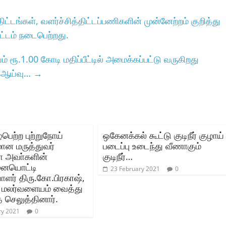
ட்டங்கள்‌, வளர்ச்சித்திட்டப்பணிகளின்‌ முன்னேற்றம்‌ குறித்து
ம்‌ நடைபெற்றது.
ரூ.1.00 கோடி மதிப்பீட்டில் அமைக்கப்பட்டு வருகிறது
ு ஆய்வு…
→
்பெற்ற புற்றுநோய்
ஒகேனக்கல் கூட்டு குடிநீர் குழாய்
மான மருத்துவர்
படைப்பு உடைந்து வீணாகும்
ா அவா்களின்‌
குடிநீர்…
ையொட்டி
23 February 2021
0
் திரு.கோ.பிரகாஷ்,
‌ மலர்வளையம்‌ வைத்து
செலுத்தினார்‌.
ry 2021
0