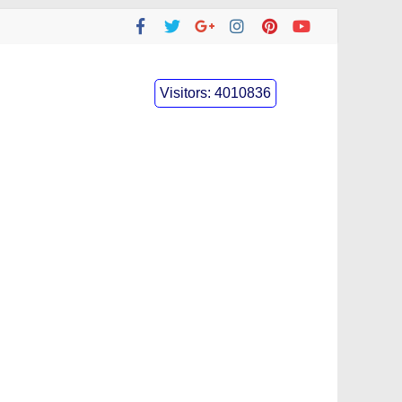
Visitors:
4010836