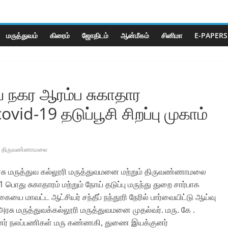
மருத்துவம்
கிரைம்
ஜோ‌திட‌ம்
ஆன்மீகம்
சினிமா
E-PAPERS
நகர ஆரம்ப சுகாதார
id-19 தடுப்பூசி சிறப்பு முகாம்
திருவண்ணாமலை
மருத்துவ கல்லூரி மருத்துவமனை மற்றும் திருவண்ணாமலை
பொது சுகாதாரம் மற்றும் நோய் தடுப்பு மருந்து துறை சார்பாக
கையை மாவட்ட ஆட்சியர் சந்தீப் நந்தூரி நேரில் பார்வையிட்டு ஆய்வு
 மருத்துவக்கல்லூரி மருத்துவமனை முதல்வர். மரு. கே .
ுனர் நலப்பணிகள் மரு கண்ணகி, துணை இயக்குனர்