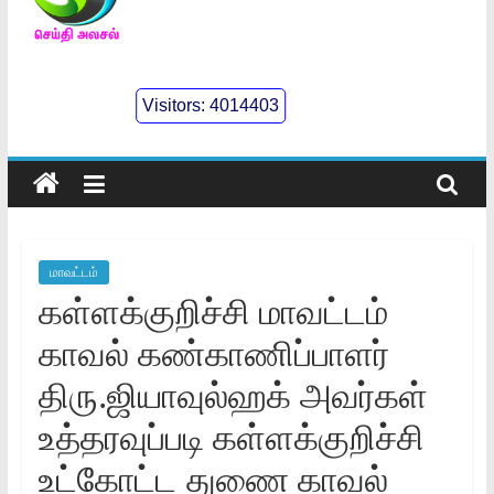
செய்திஅலசல்
l
Visitors:
4014403
Seidhialasal
Tamil
Online
NewsPaper
மாவட்டம்
கள்ளக்குறிச்சி மாவட்டம்
காவல் கண்காணிப்பாளர்
திரு.ஜியாவுல்ஹக் அவர்கள்
உத்தரவுப்படி கள்ளக்குறிச்சி
உட்கோட்ட துணை காவல்