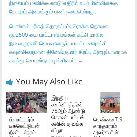
நிலையம் மணிக்கூண்டு எதிரில் உயர் மின்விளக்கு
கோபுரம் அமைக்கும் பணி நடைபெற்றது.
பொங்கல் பரிசுத் தொகுப்பும், ரொக்க தொகை
ரூ.2500 யை பாட்டாளி மக்கள் கட்சி மாநில
இளைஞரணி செயலாளரும் மாவட்ட ஊராட்சி
கவுன்சிலருமான தினேஷ்குமார் சிறப்பு அழைப்பாளராக
கலந்து கொண்டு வழங்கினார்.
→
You May Also Like
இந்திய
சுதந்திரத்தின்‌
75ஆம்‌ ஆண்டு
கொண்டாட்டங்
பிளாட்பார்ம்
சென்னைT.S.
களின்‌ துவக்க
டிக்கெட்டுடன்
சாந்தாராம்
விழா
நீண்ட நேரம்
அவர்களின்